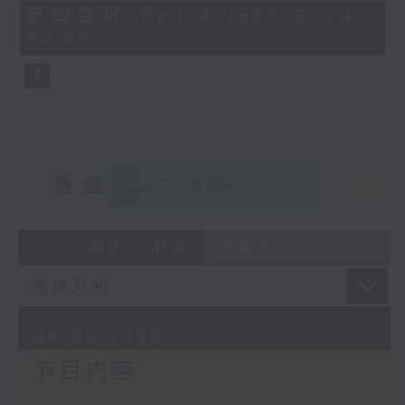
由 谭家宝 主唱
56
第四部份 Part 4 (HKT 01:04 -
minutes,
02:00)
9
seconds
节目时间：0100-0200
节目名称：潮剧欣赏
节目主持：红萍
重温
CATCHUP
「珍珠塔(三)」
07 - 08
2026
由 陈兰、雪娟、广玉 主唱
06/08/2026
节目内容