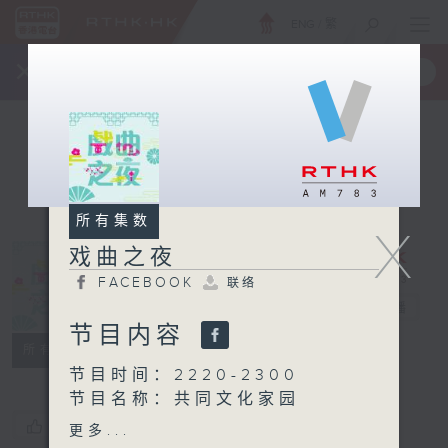
ENG
/
繁
×
全新 RTHK On The Go
取得
一手掌握 RTHK 电台、电视节目
所有集数
X
戏曲之夜
FACEBOOK
联络
戏曲之夜
电台直播
节目内容
FACEBOOK
联络
所有集数
节目时间：2220-2300
节目名称：共同文化家园
您喜欢这个节目吗?
更多...
节目时间：2300-0200