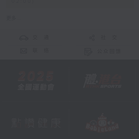
02:00)
更多 ...
交 通
社 交
联 络
公众回馈