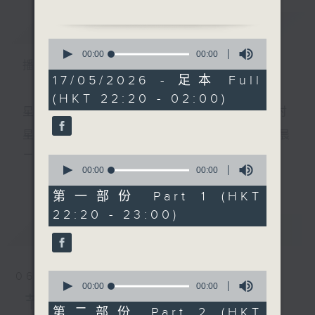
节目名称：粤曲欣赏
简介
GIST
节目主持：丁家湘
0
播放曲目：
seconds
00:00
00:00
播 出 时 间 ：
of
0
17/05/2026 - 足本 Full
seconds
(HKT 22:20 - 02:00)
1. 「夜战马超」
星 期 一 至 五 ： 晚 上 十 时 三 十 五 分 至 凌 晨 二 时
由 龙贯天、廖国森 主唱
星期六、日及公众假期：晚 上 十 时 二十 分 至 凌 晨
二 时
0
2. 「花天娇」
seconds
00:00
00:00
更多...
of
由 文觉非、谭兰卿 主
0
第一部份 Part 1 (HKT
唱
seconds
主 持 ：林玮婷、龙玉声、御玲珑、丁家湘、蓝炜婷、
22:20 - 23:00)
最新
黄可柔、马崇恩、萧桐、陈婉红、红萍、林玉琴、陈
LATEST
笺
3. 「情深恨更深」
由 徐柳仙 主唱
0
06/08/2026
seconds
00:00
00:00
为顾及平日需要上班的听众，《戏曲之夜》安排在每
of
节目内容
0
第二部份 Part 2 (HKT