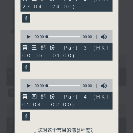
4. 「西施之语儿亭」
seconds
个晚上播放粤曲，以地方语言介绍京剧、潮剧、越剧
节目时间：2235-0100
23:04 - 24:00)
由 林家声、南凤 主唱
节目名称：粤曲欣赏
等；务求以同一语言介绍同一剧种，望能令广大听众
节目主持：丁家湘
有更亲切的感受。
5. 「宝莲灯之庙遇」
播放曲目：
0
seconds
00:00
00:00
由 盖鸣晖、吴美英 主唱
更多...
of
0
第三部份 Part 3 (HKT
seconds
00:05 - 01:00)
0
6. 「张巡杀妾」
1.「蛇头苗」
seconds
00:00
3:11:59
由 朱剑丹、尹嘉星 主唱
of
由 红线女、彭炽权 主唱
3
06/08/2026 - 足本 Full (HKT
hours,
22:35 - 02:00)
11
0
minutes,
seconds
00:00
00:00
7. 「逆子思亲」
59
of
由 何鸿略、何丽芳 主唱
seconds
0
第四部份 Part 4 (HKT
2.「情醉王大儒之供状」
seconds
01:04 - 02:00)
0
由 林家声、林锦堂、蓝天佑 主唱
seconds
00:00
25:10
8. 「新楼台会」
of
25
第一部份 Part 1 (HKT 22:35 -
由 尹光、胡美仪 主唱
minutes,
23:00)
10
您对这个节目的满意程度？