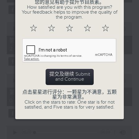
seconds
您的意见有助于提升节目质素。
3.「怜香惹恨」
How satisfied are you with this program?
Your feedback helps to improve the quality of
由 梁瑛 主唱
the program.
0
☆
☆
☆
☆
☆
seconds
00:00
56:20
of
56
第二部份 Part 2 (HKT 23:04 -
minutes,
4.「七步成诗」
24:00)
20
seconds
由 叶丹青、叶幼琪 主唱
提交及继续 Submit
0
and Continue
seconds
00:00
55:09
of
5.「雪岭风云会之乱世亲仇」
55
第三部份 Part 3 (HKT 00:05 -
点击星星进行评分：一颗星为不满意，五颗
minutes,
星为非常满意。
由 李龙、尹飞燕 主唱
01:00)
9
Click on the stars to rate: One star is for not
seconds
satisfied, and Five stars is for very satisfied.
0
6.「不堪回首话当年」
seconds
00:00
56:09
of