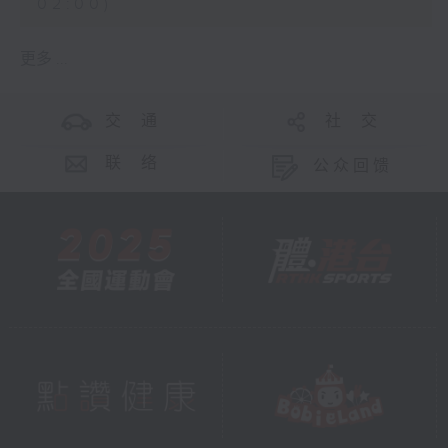
02:00)
更多 ...
交 通
社 交
联 络
公众回馈