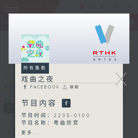
ENG
/
繁
×
全新 RTHK On The Go
取得
一手掌握 RTHK 电台、电视节目
所有集数
X
戏曲之夜
FACEBOOK
联络
戏曲之夜
电台直播
节目内容
FACEBOOK
联络
所有集数
节目时间：2235-0100
节目名称：粤曲欣赏
节目主持：丁家湘
您喜欢这个节目吗?
更多...
播放曲目：