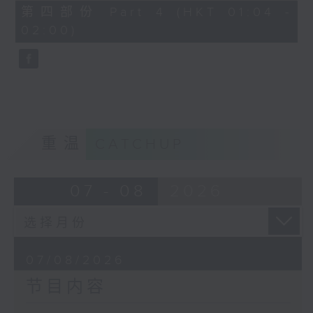
节目名称：越剧欣赏
56
第四部份 Part 4 (HKT 01:04 -
minutes,
节目主持：陈笺
02:00)
9
seconds
「花为媒(一)」
由 周雅琴、杨文蔚、朱祝芬、傅颂英
主唱
重温
CATCHUP
07 - 08
2026
07/08/2026
节目内容