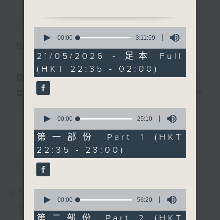
简介
GIST
0
1.「凤仪亭」
seconds
00:00
3:11:59
播 出 时 间 ：
of
由 马师曾、刘美卿 主唱
3
21/05/2026 - 足本 Full
hours,
(HKT 22:35 - 02:00)
11
minutes,
星 期 一 至 五 ： 晚 上 十 时 三 十 五 分 至 凌 晨 二 时
2.「赵氏孤儿之遇母」
59
seconds
由 梁汉威、李凤 主唱
星期六、日及公众假期：晚 上 十 时 二十 分 至 凌 晨
二 时
0
seconds
00:00
25:10
更多...
of
3.「拆散并头鸳」
25
第一部份 Part 1 (HKT
由 梁无相、梁无色 主唱
minutes,
主 持 ：林玮婷、龙玉声、御玲珑、丁家湘、蓝炜婷、
22:35 - 23:00)
10
seconds
最新
黄可柔、马崇恩、萧桐、陈婉红、红萍、林玉琴、陈
LATEST
笺
4.「痴梦枉留痕」
由 陈笑风 主唱
0
07/08/2026
seconds
00:00
56:20
为顾及平日需要上班的听众，《戏曲之夜》安排在每
of
节目内容
56
第二部份 Part 2 (HKT