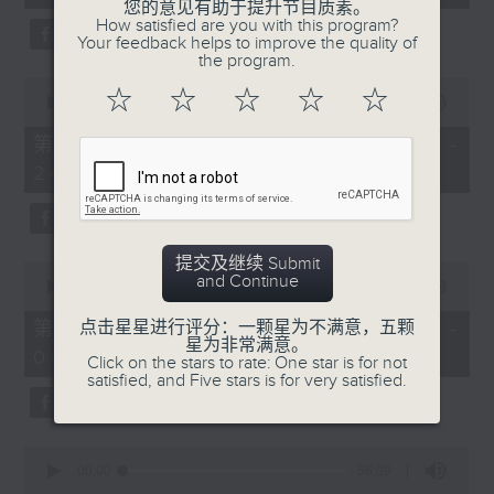
seconds
您的意见有助于提升节目质素。
3. 「还我汉江山」
How satisfied are you with this program?
Your feedback helps to improve the quality of
由 刘善初、白凤瑛 主唱
the program.
0
☆
☆
☆
☆
☆
seconds
00:00
56:20
of
56
第二部份 Part 2 (HKT 23:04 -
minutes,
4. 「还我山河还我妻之劫后重逢」
24:00)
20
seconds
由 李龙、尹飞燕 主唱
提交及继续 Submit
0
and Continue
seconds
00:00
55:19
of
5. 「光绪皇血井唤珍妃」
55
第三部份 Part 3 (HKT 00:05 -
点击星星进行评分：一颗星为不满意，五颗
minutes,
星为非常满意。
由 文千岁 主唱
01:00)
19
Click on the stars to rate: One star is for not
seconds
satisfied, and Five stars is for very satisfied.
0
节目时间：0100-0200
seconds
00:00
56:09
of