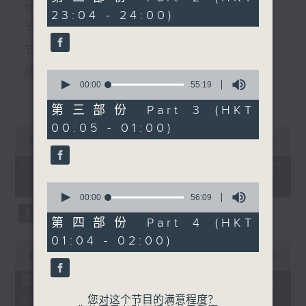
5.「还我山河还我妻之劫后重
minutes,
个晚上播放粤曲，以地方语言介绍京剧、潮剧、越剧
节目时间：2235-0100
23:04 - 24:00)
20
逢」
seconds
节目名称：粤曲欣赏
等；务求以同一语言介绍同一剧种，望能令广大听众
由 李龙、尹飞燕 主唱
节目主持：林玮婷
有更亲切的感受。
播放曲目：
0
seconds
00:00
55:19
6.「秦香莲」
更多...
of
由 钟云山、程德芬、岑玉
55
第三部份 Part 3 (HKT
minutes,
梅 主唱
00:05 - 01:00)
19
0
seconds
1. 「俏驸马偷看公主」
seconds
00:00
3:12:00
of
由 彭炽权、卢筱萍 主唱
3
07/08/2026 - 足本 Full (HKT
节目时间：0100-0200
hours,
22:35 - 02:00)
节目名称：潮剧欣赏
12
0
minutes,
seconds
00:00
56:09
节目主持：红萍
0
of
seconds
56
第四部份 Part 4 (HKT
2. 「天子闹蟾宫」
minutes,
01:04 - 02:00)
9
0
「赵少卿(四)」
由 梁汉威、张琴思 主唱
seconds
seconds
00:00
25:10
由 陈碧玲、陈碧霞、陈燕
of
25
第一部份 Part 1 (HKT 22:35 -
兰、许云波、方桦 主唱
minutes,
23:00)
10
您对这个节目的满意程度？