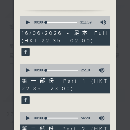
简介
GIST
0
1.「伯牙碎琴」
seconds
00:00
3:11:59
播 出 时 间 ：
of
由 何丽芳 主唱
3
16/06/2026 - 足本 Full
hours,
(HKT 22:35 - 02:00)
11
minutes,
星 期 一 至 五 ： 晚 上 十 时 三 十 五 分 至 凌 晨 二 时
2.「碧血写春秋之三召、惊
59
seconds
变」
星期六、日及公众假期：晚 上 十 时 二十 分 至 凌 晨
由 林家声、吴君丽、朱少
二 时
0
坡 主唱
seconds
00:00
25:10
更多...
of
25
第一部份 Part 1 (HKT
minutes,
主 持 ：林玮婷、龙玉声、御玲珑、丁家湘、蓝炜婷、
22:35 - 23:00)
10
3.「再世奇缘」
seconds
最新
黄可柔、马崇恩、萧桐、陈婉红、红萍、林玉琴、陈
LATEST
由 钟云山、钟丽蓉 主唱
笺
0
07/08/2026
4.「唐明皇夜访梅妃」
seconds
00:00
56:20
为顾及平日需要上班的听众，《戏曲之夜》安排在每
of
节目内容
由 邓碧云、李宝莹 主唱
56
第二部份 Part 2 (HKT