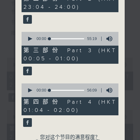
minutes,
个晚上播放粤曲，以地方语言介绍京剧、潮剧、越剧
节目时间：2235-0100
23:04 - 24:00)
20
seconds
节目名称：粤曲欣赏
等；务求以同一语言介绍同一剧种，望能令广大听众
节目主持：林玮婷
有更亲切的感受。
节目时间：0100-0200
节目名称：京剧欣赏
播放曲目：
0
seconds
00:00
55:19
节目主持：陈婉红
更多...
of
55
第三部份 Part 3 (HKT
minutes,
00:05 - 01:00)
19
0
「牧羊卷(二)」
seconds
1. 「俏驸马偷看公主」
seconds
00:00
3:12:00
由 冯志孝、李世济、曹世
of
由 彭炽权、卢筱萍 主唱
3
07/08/2026 - 足本 Full (HKT
才、郑岩 主唱
hours,
22:35 - 02:00)
12
0
minutes,
seconds
00:00
56:09
0
of
seconds
56
第四部份 Part 4 (HKT
2. 「天子闹蟾宫」
minutes,
01:04 - 02:00)
9
0
由 梁汉威、张琴思 主唱
seconds
seconds
00:00
25:10
of
25
第一部份 Part 1 (HKT 22:35 -
minutes,
23:00)
10
您对这个节目的满意程度？