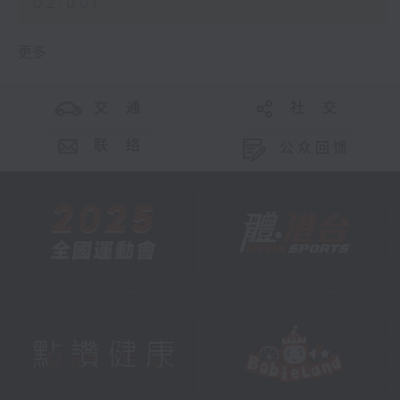
02:00)
更多 ...
交 通
社 交
联 络
公众回馈