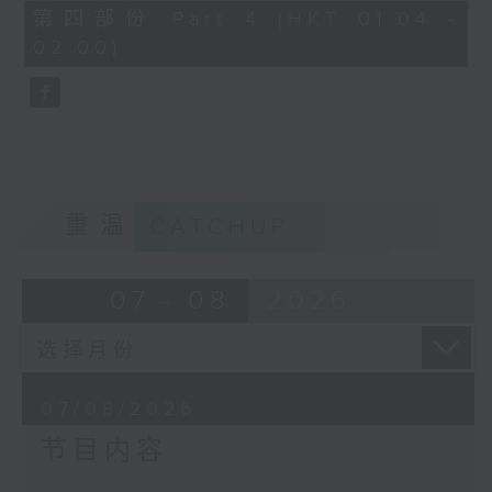
节目名称：越剧欣赏
56
第四部份 Part 4 (HKT 01:04 -
minutes,
节目主持：陈笺
02:00)
9
seconds
「花为媒(一)」
由 周雅琴、杨文蔚、朱祝芬、傅颂英
主唱
重温
CATCHUP
07 - 08
2026
07/08/2026
节目内容