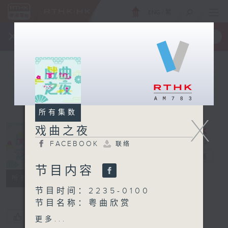
ENG
/
繁
×
全新 RTHK On The Go
取得
一手掌握 RTHK 电台、电视节目
所有集数
X
戏曲之夜
FACEBOOK
联络
戏曲之夜
电台直播
节目内容
FACEBOOK
联络
所有集数
节目时间：2235-0100
节目名称：粤曲欣赏
节目主持：黄可柔
您喜欢这个节目吗?
更多...
播放曲目：