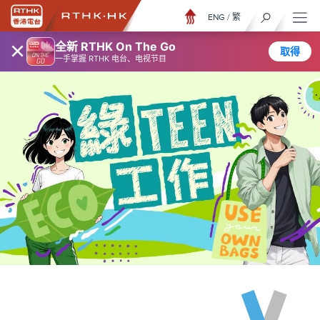
ENG
/
繁
×
全新 RTHK On The Go
取得
一手掌握 RTHK 电台、电视节目