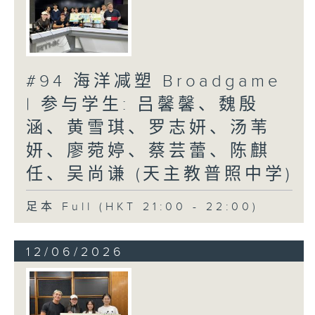
#94 海洋减塑 Broadgame
| 参与学生: 吕馨馨、魏殷
涵、黄雪琪、罗志妍、汤苇
妍、廖菀婷、蔡芸蕾、陈麒
任、吴尚谦 (天主教普照中学)
足本 Full (HKT 21:00 - 22:00)
12/06/2026