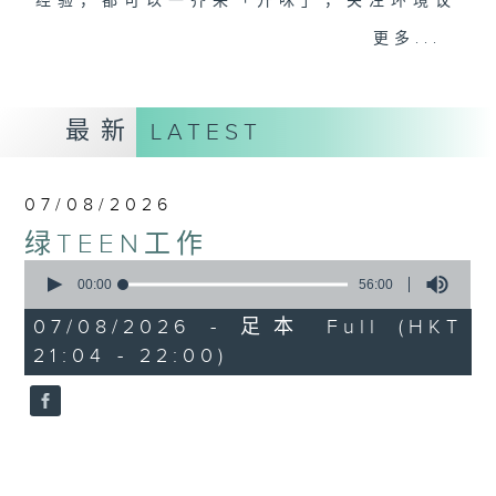
经验，都可以一齐来「开咪」，关注环境议
题。
更多...
#香港电台文教组
最新
LATEST
07/08/2026
绿TEEN工作
0
seconds
00:00
56:00
of
56
07/08/2026 - 足本 Full (HKT
minutes,
21:04 - 22:00)
0
seconds