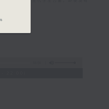
广告，而是集合新生代学生力量，即使没有
议题。
is
56:00
 - 22:00)