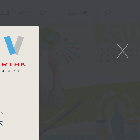
重温
APPS
我们
ENG
/
繁
X
x、
大