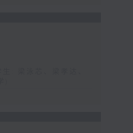
与学生: 梁泳芯、梁孝达、
学)