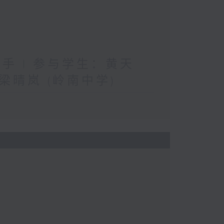
手 | 参与学生：黄天
晴岚 (岭南中学)