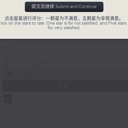
「绿TEEN工作 毋需经验」— 这不是招聘
提交及继续 Submit and Continue
广播经验，都可以一齐来「开咪」，关注环境
点击星星进行评分：一颗星为不满意，五颗星为非常满意。
lick on the stars to rate: One star is for not satisfied, and Five stars 
#香港电台文教组
for very satisfied.
07/08/2026
绿TEEN工作
0
seconds
00:00
of
56
07/08/2026 - 足本 Full (HKT 21:04
minutes,
0
seconds
Volume
90%