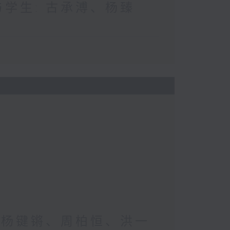
与学生: 古承溥、杨臻
生: 杨键锵、周柏恒、洪一