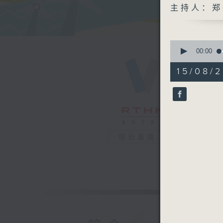
主持人：郑
0
seconds
00:00
of
55
15/08/2
minutes,
59
seconds
90%
电台直播