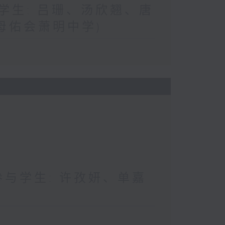
与学生: 吕珊、汤欣翘、唐
母佑会萧明中学)
 参与学生: 许孜妍、单嘉