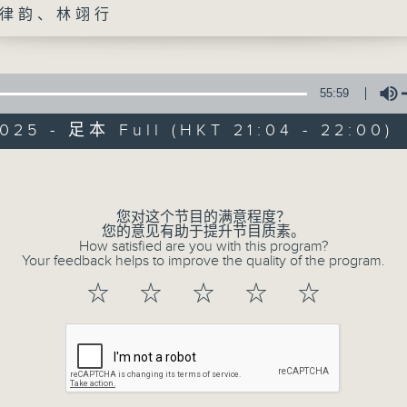
律韵、林翊行
55:59
025 - 足本 Full (HKT 21:04 - 22:00)
Volume
绿TEEN工作
您对这个节目的满意程度？
特备网页
PODCASTS
所有集数
您的意见有助于提升节目质素。
How satisfied are you with this program?
Your feedback helps to improve the quality of the program.
☆
☆
☆
☆
☆
您喜欢这个节目吗?
主持人：郑律韵、林翊行