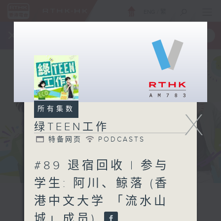
ENG
/
繁
×
全新 RTHK On The Go
取得
一手掌握 RTHK 电台、电视节目
所有集数
X
绿TEEN工作
特备网页
PODCASTS
#89 退宿回收 | 参与
学生: 阿川、鲸落 (香
港中文大学 「流水山
城」成员)