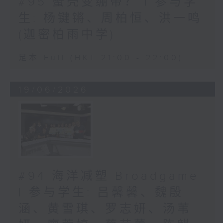
#95 蟹壳变绷带？ | 参与学
生: 杨键锵、周柏恒、洪一鸣
(迦密柏雨中学)
足本 Full (HKT 21:00 - 22:00)
19/06/2026
#94 海洋减塑 Broadgame
| 参与学生: 吕馨馨、魏殷
涵、黄雪琪、罗志妍、汤苇