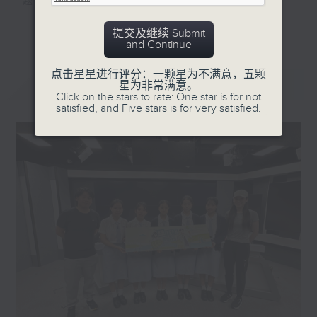
题。
更多...
提交及继续 Submit
#香港电台文教组
and Continue
点击星星进行评分：一颗星为不满意，五颗
最新
LATEST
星为非常满意。
Click on the stars to rate: One star is for not
satisfied, and Five stars is for very satisfied.