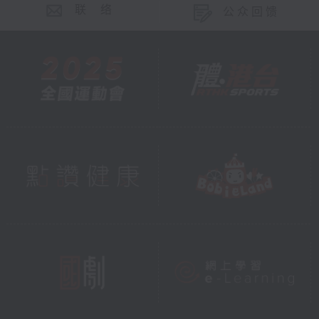
联 络
公众回馈