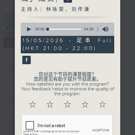
主持人：林咏雯、刘传谦
0
seconds
00:00
54:38
绿TEEN工作
电台直播
of
54
15/05/2026 - 足本 Full
特备网页
PODCASTS
所有集数
minutes,
(HKT 21:00 - 22:00)
38
seconds
您喜欢这个节目吗?
您对这个节目的满意程度？
您的意见有助于提升节目质素。
简介
GIST
How satisfied are you with this program?
Your feedback helps to improve the quality of
the program.
主持人：林咏雯、刘传谦
☆
☆
☆
☆
☆
「绿TEEN工作 毋需经验」— 这不是招聘广
告，而是集合新生代学生力量，即使没有广播
经验，都可以一齐来「开咪」，关注环境议