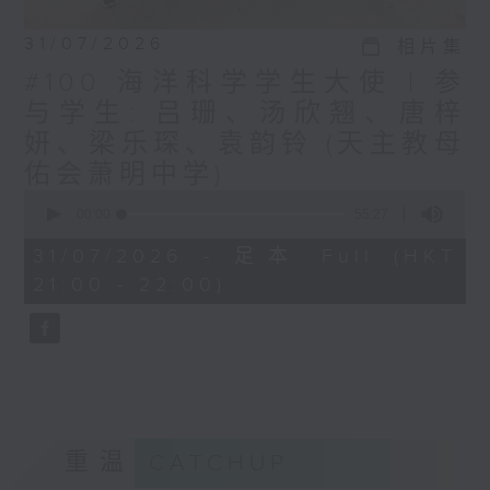
31/07/2026
相片集
#100 海洋科学学生大使 | 参
与学生: 吕珊、汤欣翘、唐梓
妍、梁乐琛、袁韵铃 (天主教母
佑会萧明中学)
0
seconds
00:00
55:27
of
55
31/07/2026 - 足本 Full (HKT
minutes,
21:00 - 22:00)
27
seconds
重温
CATCHUP