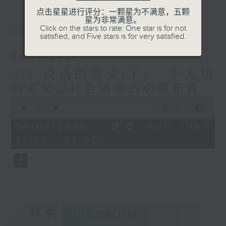
点击星星进行评分：一颗星为不满意，五颗
星为非常满意。
最新
LATEST
Click on the stars to rate: One star is for not
satisfied, and Five stars is for very satisfied.
06/08/2026
#12 说话的意义(下) / 个人功
利主义是社会进步的必要条件
0
seconds
00:00
53:01
of
53
06/08/2026 - 足本 Full (HKT
minutes,
21:00 - 22:00)
1
second
预告
UPCOMING