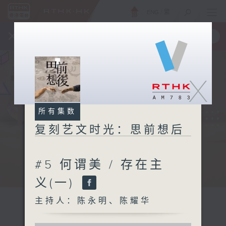
ENG
/
繁
×
全新 RTHK On The Go
取得
一手掌握 RTHK 电台、电视节目
X
所有集数
复刻艺文时光：思前想后
#5 何谓美 / 存在主
义(一)
主持人：陈永明、陈耀华