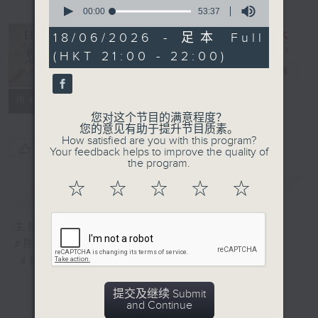
0
seconds
00:00
53:37
of
53
18/06/2026 - 足本 Full
minutes,
复刻艺文时光：
(HKT 21:00 - 22:00)
37
seconds
思前想后
电台直播
所有集数
您对这个节目的满意程度？
您的意见有助于提升节目质素。
How satisfied are you with this program?
您喜欢这个节目吗?
Your feedback helps to improve the quality of
the program.
☆
☆
☆
☆
☆
简介
GIST
主持人：陈永明、陈耀华
#陈永明
#陈耀华
提交及继续 Submit
and Continue