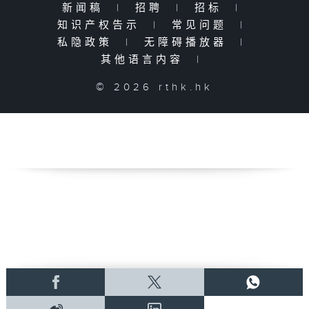
新闻稿
|
招聘
|
招标
|
知识产权告示
|
常见问题
|
私隐政策
|
无障碍播放器
|
其他语言内容
|
© 2026 rthk.hk