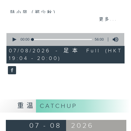
陆小凤（郑少秋）
更多...
佛跳墙（许冠杰）
义烧包（徐小凤）
0
seconds
00:00
56:00
云吞面
of
56
07/08/2026 - 足本 Full (HKT
Mamma Mia 美味天王
minutes,
19:04 - 20:00)
0
沈殿霞/欧阳振华/关咏荷/秦沛/宣萱/张
seconds
可頣
云吞（邓小巧）
还是会寂寞（陈绮贞）
环游世界：即将消失的8大世界美景(2)
重温
CATCHUP
07 - 08
2026