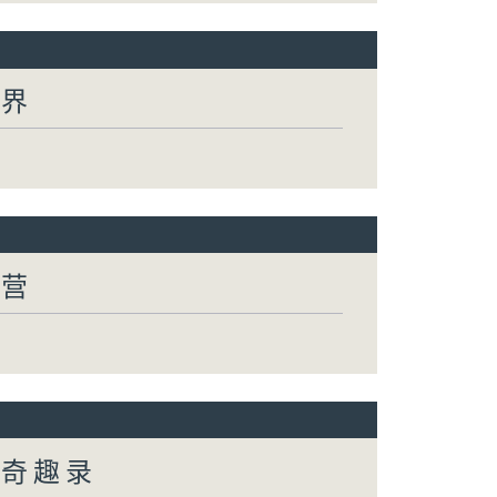
世界
有营
然奇趣录