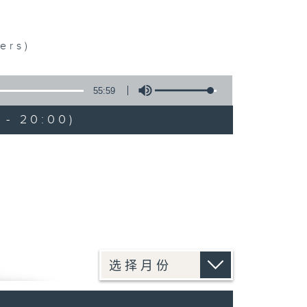
ers)
55:59
 - 20:00)