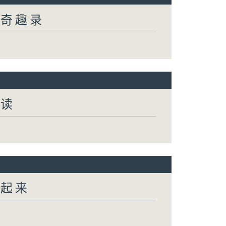
然奇趣录
阅读
动起来