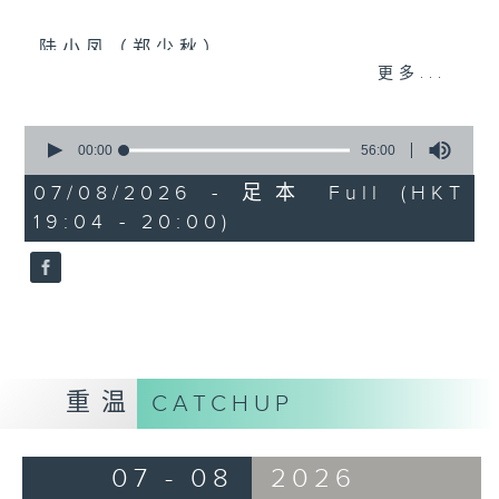
陆小凤（郑少秋）
更多...
佛跳墙（许冠杰）
义烧包（徐小凤）
0
seconds
00:00
56:00
云吞面
of
56
07/08/2026 - 足本 Full (HKT
Mamma Mia 美味天王
minutes,
19:04 - 20:00)
0
沈殿霞/欧阳振华/关咏荷/秦沛/宣萱/张
seconds
可頣
云吞（邓小巧）
还是会寂寞（陈绮贞）
环游世界：即将消失的8大世界美景(2)
重温
CATCHUP
07 - 08
2026