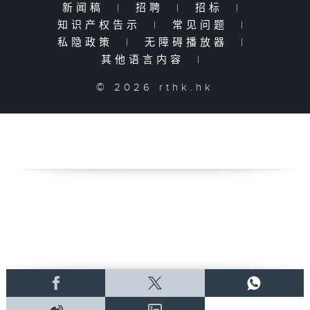
新闻稿
|
招聘
|
招标
|
知识产权告示
|
常见问题
|
私隐政策
|
无障碍播放器
|
其他语言内容
|
© 2026 rthk.hk