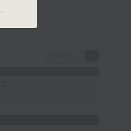
is
有营