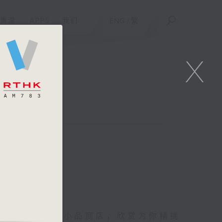
重温
APPS
我们
ENG
/
繁
X
你进入她的生活小品商店，欣赏为你精挑