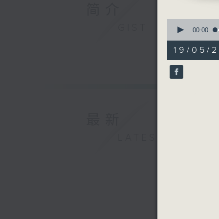
I know h
简介
(Chess)
0
GIST
世事如棋（
seconds
00:00
of
爱出个未来
56
19/05/2
棋子（王菲
minutes,
0
一起阅读：励
seconds
90%
最新
LATEST