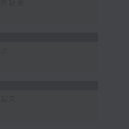
然奇趣录
阅读
动起来