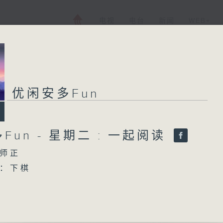
电视
电台
新闻
WEB+
优闲安多Fun
优闲安多Fun
Fun - 星期二 : 一起阅读
所有集数
师正
您喜欢这个节目吗?
：下棋
谭咏麟）
主持人：陈师正
read my mind (Maureen McGovern)
张清芳, 李骥）
星期一至五，经过一天的辛劳，陈师正邀请