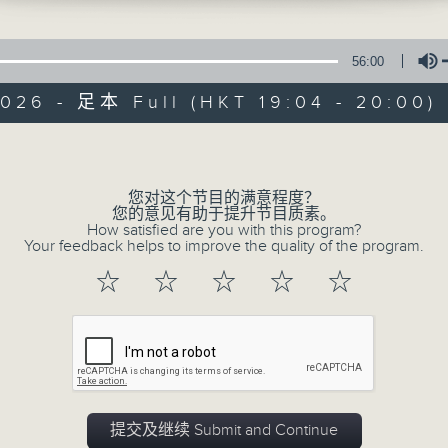
im so well (Elaine Paige, Barbara Dick
细选的靓歌和生活资讯，驱走生活的疲劳，享
许冠杰）
56:00
（吴奇隆)
026 - 足本 Full (HKT 19:04 - 20:00)
）
志200篇(4)
Volume
06/08/2026
您对这个节目的满意程度？
您的意见有助于提升节目质素。
How satisfied are you with this program?
优闲安多Fun - 星期四 : 食得有营
Your feedback helps to improve the quality of the program.
七点钟歌单：密码
☆
☆
☆
☆
☆
心里有个谜（罗文） 数字人生（林子祥） 风里
密（张震岳） 无间道（刘德华、梁朝伟） 弥
食得有型：原型食物(2)
0
seconds
00:00
of
56
06/08/2026 - 足本 Full (HKT 19:04
提交及继续 Submit and Continue
minutes,