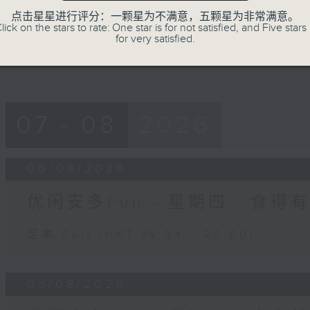
0
seconds
Volume
点击星星进行评分：一颗星为不满意，五颗星为非常满意。
90%
lick on the stars to rate: One star is for not satisfied, and Five stars 
for very satisfied.
07 - 08
2026
06/08/2026
优闲安多Fun - 星期四 : 食得
足本 Full (HKT 19:04 - 20:00)
05/08/2026