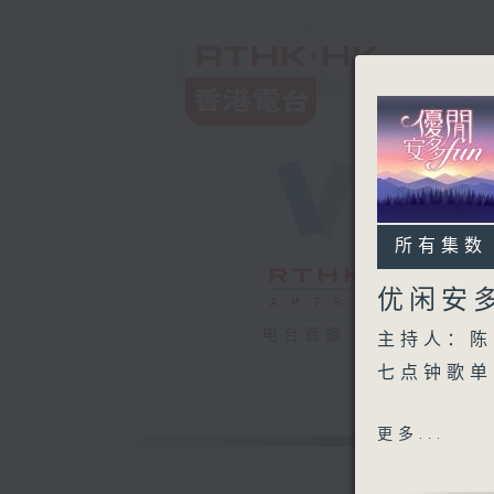
所有集数
优闲安多
电台直播
主持人：陈
七点钟歌单
将军抽车（
更多...
Can you 
举棋不定（