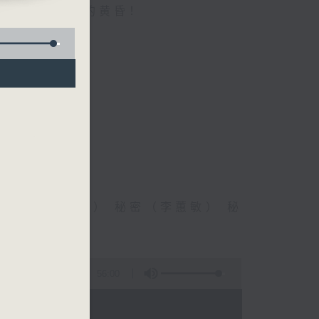
son)
受一个个优闲的黄昏！
密码（郭富城） 秘密（李蕙敏） 秘
敦道（洪卓立）
56:00
 - 20:00)