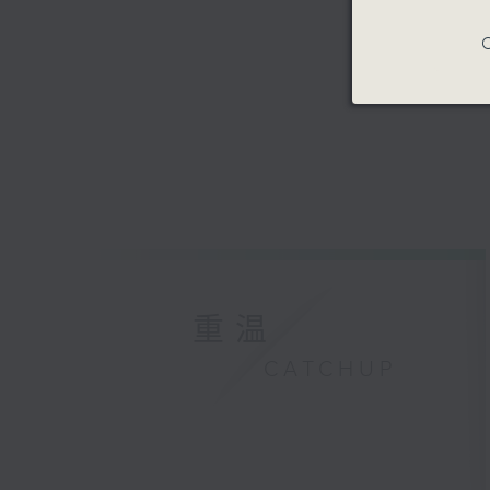
C
重温
CATCHUP