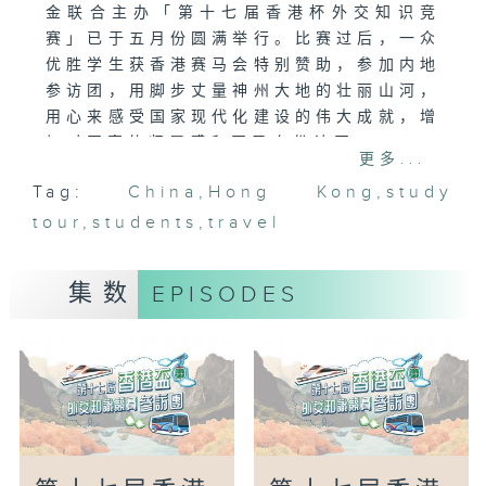
金联合主办「第十七届香港杯外交知识竞
赛」已于五月份圆满举行。比赛过后，一众
优胜学生获香港赛马会特别赞助，参加内地
参访团，用脚步丈量神州大地的壮丽山河，
用心来感受国家现代化建设的伟大成就，增
加对国家的归属感和国民身份认同。
更多...
Tag:
China
,
Hong Kong
,
study
参加「第十七届香港杯外交知识竞赛参访
tour
团」的学生分别不同的中学。参访团分别到
,
students
,
travel
访北京、曲阜，泰安，潍坊，威海以及青岛
等地，亦会参观景点，如故宫博物院、钓鱼
集数
EPISODES
台、中国甲午战争博物馆、总体国家安全观
主题展馆等，更有机会旁听外交部例行记者
会并与青年外交官座谈。
节目会纪录学生参加「第十七届香港杯外交
知识竞赛参访团」的全部过程，总结行程的
所思所感，以体验的形式学习、了解国情，
以带出学生将课本知识与考察内容有效地结
合，对国家在科技、文化、经济发展有更深