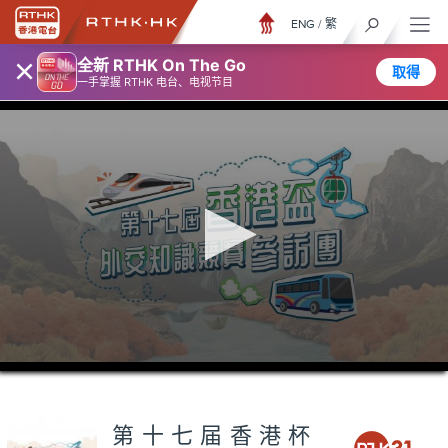
ENG
/
繁
×
全新 RTHK On The Go
取得
一手掌握 RTHK 电台、电视节目
0
seconds
of
23
minutes,
第十七届香港杯
7