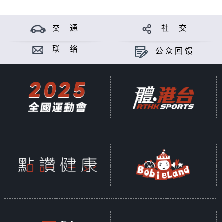
交 通
社 交
联 络
公众回馈