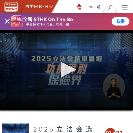
ENG
/
繁
×
全新 RTHK On The Go
取得
一手掌握 RTHK 电台、电视节目
0
seconds
of
50
minutes,
2025立法会选
35