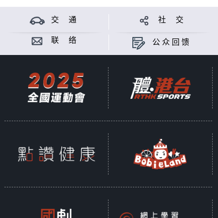
交 通
社 交
联 络
公众回馈