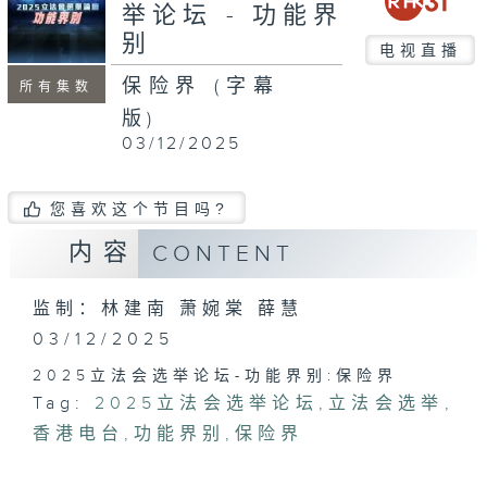
seconds
举论坛 - 功能界
别
电视直播
保险界 (字幕
所有集数
版)
03/12/2025
您喜欢这个节目吗?
内容
CONTENT
监制：林建南 萧婉棠 薛慧
03/12/2025
2025立法会选举论坛-功能界别:保险界
Tag:
2025立法会选举论坛
,
立法会选举
,
香港电台
,
功能界别
,
保险界