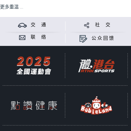
更多重温 ...
交 通
社 交
联 络
公众回馈