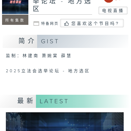
举论坛 - 地方选
区
电视直播
所有集数
您喜欢这个节目吗?
特备网页
简介
GIST
监制：林建南 萧婉棠 薛慧
2025立法会选举论坛 - 地方选区
最新
LATEST