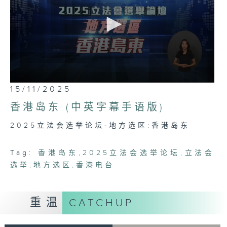
0
15/11/2025
seconds
of
香港岛东 (中英字幕手语版)
0
seconds
2025立法会选举论坛-地方选区:香港岛东
Tag:
香港岛东
,
2025立法会选举论坛
,
立法会
选举
,
地方选区
,
香港电台
重温
CATCHUP