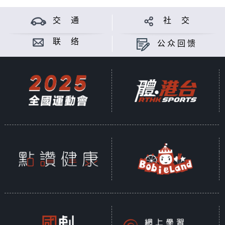
交 通
社 交
联 络
公众回馈