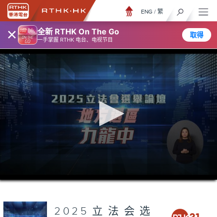
ENG
/
繁
×
全新 RTHK On The Go
取得
一手掌握 RTHK 电台、电视节目
0
seconds
of
1
hour,
2025立法会选
25