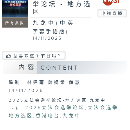
minutes,
举论坛 - 地方选
6
区
seconds
电视直播
九龙中(中英
所有集数
字幕手语版)
14/11/2025
您喜欢这个节目吗?
内容
CONTENT
监制：林建南 萧婉棠 薛慧
14/11/2025
2025立法会选举论坛-地方选区:九龙中
Tag:
2025立法会选举论坛
,
立法会选举
,
地方选区
,
香港电台
,
九龙中