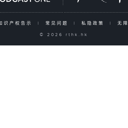
知识产权告示
|
常见问题
|
私隐政策
|
无
© 2026 rthk.hk