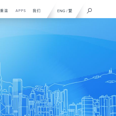
重温
APPS
我们
ENG
/
繁