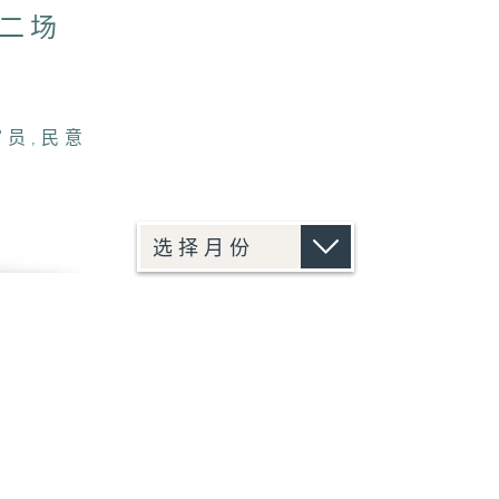
第二场
官员
,
民意