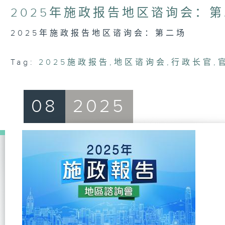
1
2025年施政报告地区谘询会：
hour,
36
minutes,
2025年施政报告地区谘询会：第二场
58
seconds
Volume
90%
Tag:
2025施政报告
,
地区谘询会
,
行政长官
,
08
2025