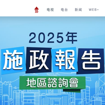
电视
电台
新闻
WEB+