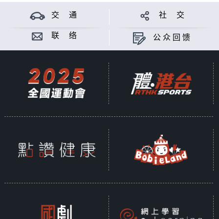
交 通
社 交
联 络
公众回馈