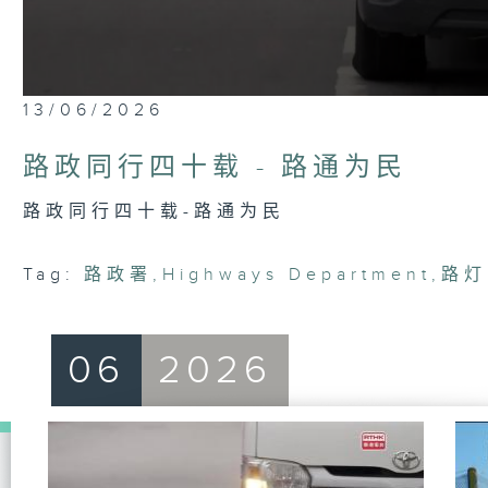
0
13/06/2026
seconds
of
23
路政同行四十载 - 路通为民
minutes,
7
seconds
Volume
路政同行四十载-路通为民
90%
Tag:
路政署
,
Highways Department
,
路灯
06
2026