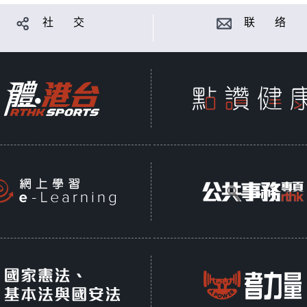
社 交
联 络