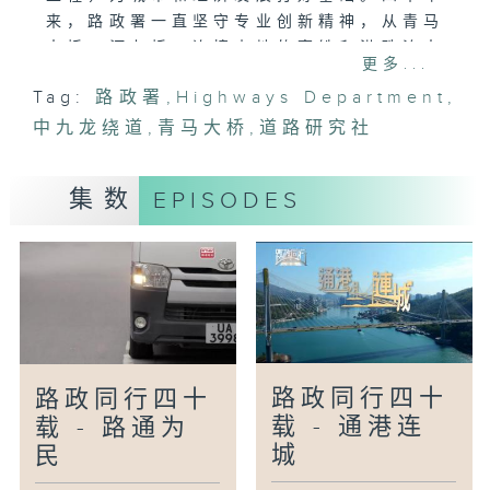
来，路政署一直坚守专业创新精神，从青马
大桥、汀九桥，连接内地的高铁和港珠澳大
更多...
桥，以至刚通车的中九龙绕道、未来的港深
Tag:
路政署
,
Highways Department
,
西部铁路，都与香港发展并肩同行，成就生
中九龙绕道
活每一步。
,
青马大桥
,
道路研究社
集数
EPISODES
路政同行四十
路政同行四十
载 - 通港连
载 - 路通为
城
民