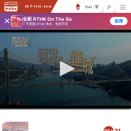
ENG
/
繁
×
全新 RTHK On The Go
取得
一手掌握 RTHK 电台、电视节目
0
seconds
of
23
minutes,
7