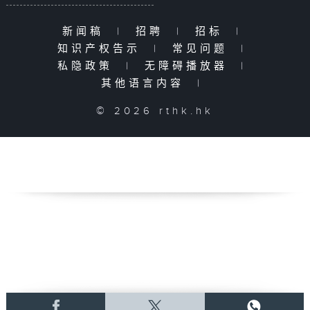
新闻稿
|
招聘
|
招标
|
知识产权告示
|
常见问题
|
私隐政策
|
无障碍播放器
|
其他语言内容
|
© 2026 rthk.hk