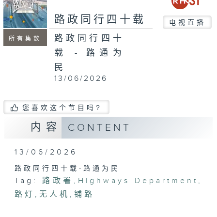
seconds
路政同行四十载
电视直播
路政同行四十
所有集数
载 - 路通为
民
13/06/2026
您喜欢这个节目吗?
内容
CONTENT
13/06/2026
路政同行四十载-路通为民
Tag:
路政署
,
Highways Department
,
路灯
,
无人机
,
铺路