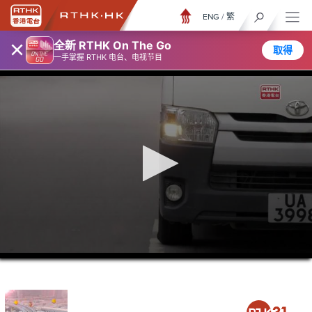
ENG
/
繁
×
全新 RTHK On The Go
取得
一手掌握 RTHK 电台、电视节目
0
seconds
of
23
minutes,
7