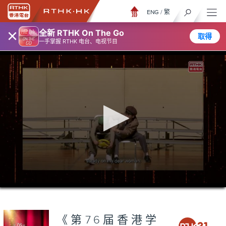
ENG
/
繁
×
全新 RTHK On The Go
取得
一手掌握 RTHK 电台、电视节目
0
seconds
of
27
minutes,
《第76届香港学
7