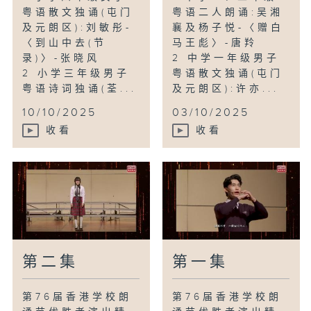
9 小学三、四年级男子普通话散文独诵(市
粤语散文独诵(屯门
粤语二人朗诵:吴湘
区):陈弘耀-〈童年拾趣‧秘密花园(节
及元朗区):刘敏彤-
襄及杨子悦-〈赠白
〈到山中去(节
马王彪〉-唐羚
录)〉-初心
录)〉-张晓风
2 中学一年级男子
10 小学三、四年级女子普通话诗词独诵(屯
2 小学三年级男子
粤语散文独诵(屯门
门及元朗区):蔡紫晴-〈童话〉-舒巷城
粤语诗词独诵(荃...
及元朗区):许亦...
10/10/2025
03/10/2025
收看
收看
第二集
第一集
第76届香港学校朗
第76届香港学校朗