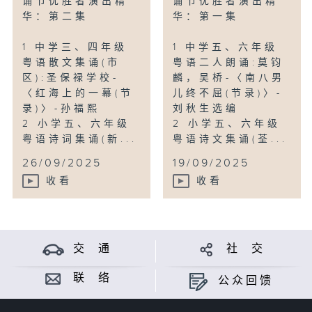
诵节优胜者演出精
诵节优胜者演出精
华：第二集
华：第一集
1 中学三、四年级
1 中学五、六年级
粤语散文集诵(市
粤语二人朗诵:莫钧
区):圣保禄学校-
麟，吴桥-〈南八男
〈红海上的一幕(节
儿终不屈(节录)〉-
录)〉-孙福熙
刘秋生选编
2 小学五、六年级
2 小学五、六年级
粤语诗词集诵(新...
粤语诗文集诵(荃...
26/09/2025
19/09/2025
收看
收看
交 通
社 交
联 络
公众回馈