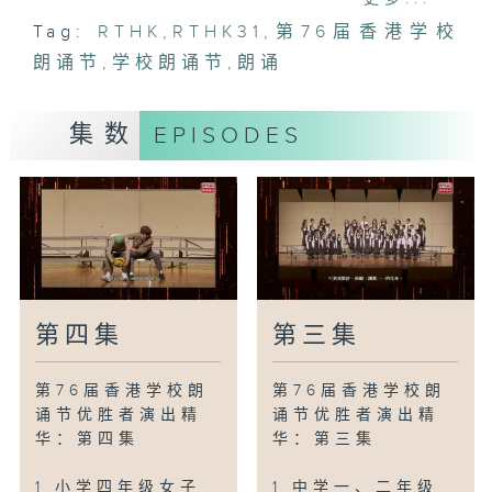
3 Dramatic Duologue - Secondary
Tag:
RTHK
,
RTHK31
,
第76届香港学校
1 and 2:黎海荞及唐嘉蔚-"The Old
朗诵节
Woman Who Lived in a Shoe
,
学校朗诵节
,
朗诵
adapted"- EleanorMcLeod
4 Solo Verse Speaking - Non -
集数
EPISODES
Open - Primary 6 - Girls(Urban
District):周景柔-"Holiday
Choices"- Eleanor McLeod
5 Dramatic Duologue - Secondary
3 and 4:张志宇及谢子乐-"The Wind
in the Willows"- Kenneth
Grahame
6 小学五、六年级普通话诗词集诵(市区):
第四集
第三集
英华小学-〈扬子江船夫曲〉-余光中
7 中学一、二年级男子普通话散文独诵(新
第76届香港学校朗
第76届香港学校朗
界东区):陈宇轩-〈绣花针的觉悟〉-杨岗、
诵节优胜者演出精
诵节优胜者演出精
何晖灵
华：第四集
华：第三集
8 中学一、二年级女子普通话散文独诵(市
区):郭彦彤-〈咏物篇‧柳(节录)〉-张晓风
1 小学四年级女子
1 中学一、二年级