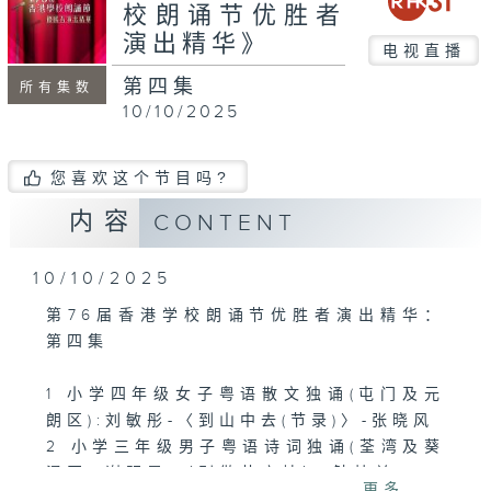
seconds
校朗诵节优胜者
演出精华》
电视直播
第四集
所有集数
10/10/2025
您喜欢这个节目吗?
内容
CONTENT
10/10/2025
第76届香港学校朗诵节优胜者演出精华：
第四集
1 小学四年级女子粤语散文独诵(屯门及元
朗区):刘敏彤-〈到山中去(节录)〉-张晓风
2 小学三年级男子粤语诗词独诵(荃湾及葵
涌区):谢明恩-〈别做井底蛙〉-钟桂兰
更多...