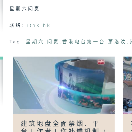
司
铭
星期六问责
联络:
rthk.hk
香
报
Tag:
星期六
,
问责
,
香港电台第一台
,
萧洛汶
,
利
香
公
及
谢
香
发
建筑地盘全面禁烟、平
中
事
台工作者工伤补偿机制 /