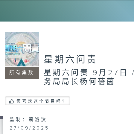
谢
网
商
求
局
星期六问责
星期六问责 9月27日 
所有集数
白
务局局长杨何蓓茵
北
发
您喜欢这个节目吗?
港
监制：萧洛汶
的
新
27/09/2025
任
新