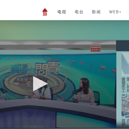
电视
电台
新闻
WEB+
建
烟
伤
工
容
肆
环