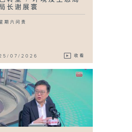
正宇
局长谢展寰
星期六问责
港最新吸烟情况
 卫生署控烟酒办
室主任林民聪医
、香港吸烟与健
委员会主席汤修
25/07/2026
收看
府就修订《消防
例》展开谘询 /
安局局长邓炳强