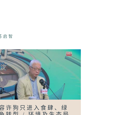
董事会主席蔡杰
港精准扶贫成果
告 / 劳工及福
苏启智
局局长孙玉菡
港五年规划展开
众谘询 / 政制
内地事务局局长
小华
港企业财资中心
展行动计划 /
容许狗只进入食肆、绿
亚外访 / 财经
务及库务局局长
色转型 / 环境及生态局