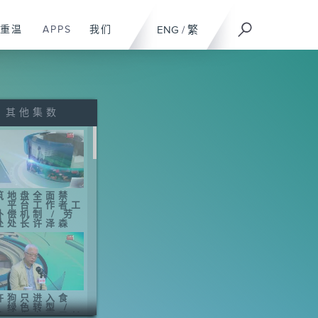
重温
APPS
我们
ENG
/
繁
其他集数
筑地盘全面禁
、平台工作者工
补偿机制 / 劳
处处长许泽森
许狗只进入食
、绿色转型 /
境及生态局局长