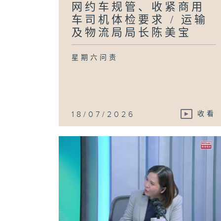
网约车规管、收紧商用
车司机体检要求 / 运输
及物流局局长陈美宝
星期六问责
18/07/2026
收看