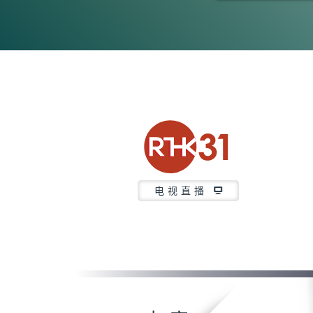
0
seconds
of
44
minutes,
50
seconds
Volume
90%
电视直播