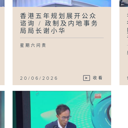
香港五年规划展开公众
谘询 / 政制及内地事务
局局长谢小华
星期六问责
20/06/2026
收看