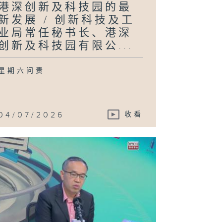
港深创新及科技园的最
新发展 / 创新科技及工
业局常任秘书长、港深
创新及科技园有限公...
星期六问责
04/07/2026
收看