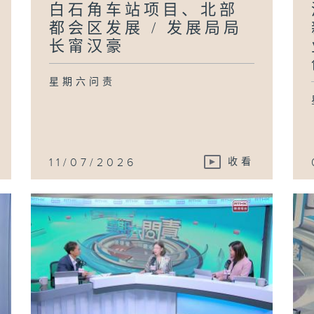
白石角车站项目、北部
都会区发展 / 发展局局
长甯汉豪
星期六问责
11/07/2026
收看