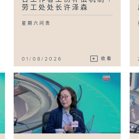
许
劳工处处长许泽森
星期六问责
本
/
公
生
康
齐
01/08/2026
收看
政
条
保