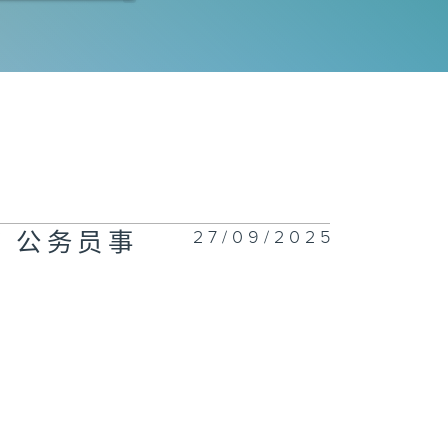
展寰
约车规管、收紧
用车司机体检要
 / 运输及物流
局长陈美宝
27/09/2025
/ 公务员事
石角车站项目、
部都会区发展 /
展局局长甯汉豪
深创新及科技园
最新发展 / 创
科技及工业局常
秘书长、港深创
及科技园有限公