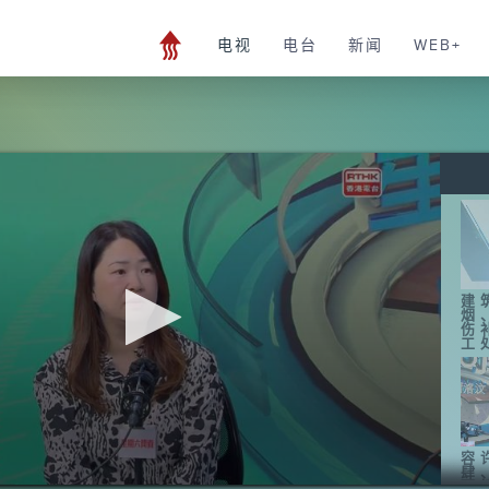
电视
电台
新闻
WEB+
建
烟
伤
工
容
肆
环