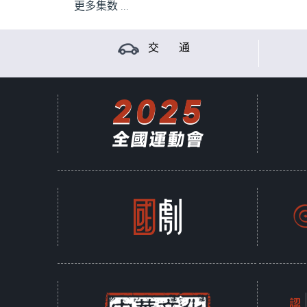
更多集数 ...
交 通