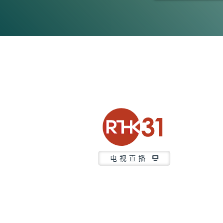
0
seconds
of
43
minutes,
54
seconds
Volume
90%
电视直播