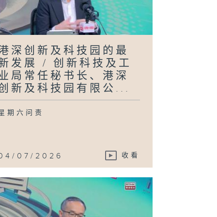
港深创新及科技园的最
新发展 / 创新科技及工
业局常任秘书长、港深
创新及科技园有限公...
星期六问责
04/07/2026
收看