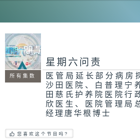
谢
网
商
求
局
星期六问责
医管局延长部分病房探
所有集数
白
沙田医院、白普理宁
北
发
田慈氏护养院医院行
欣医生、医院管理局
经理唐华根博士
港
的
新
您喜欢这个节目吗?
任
新