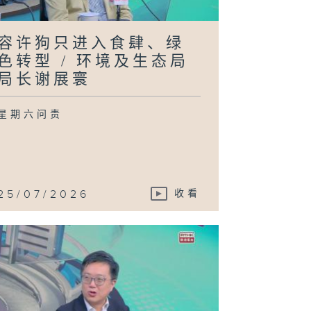
正宇
容许狗只进入食肆、绿
色转型 / 环境及生态局
港最新吸烟情况
局长谢展寰
 卫生署控烟酒办
室主任林民聪医
、香港吸烟与健
委员会主席汤修
星期六问责
府就修订《消防
25/07/2026
收看
例》展开谘询 /
安局局长邓炳强