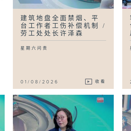
许
建筑地盘全面禁烟、平
台工作者工伤补偿机制 /
本
劳工处处长许泽森
/
公
生
康
星期六问责
齐
政
01/08/2026
收看
条
保