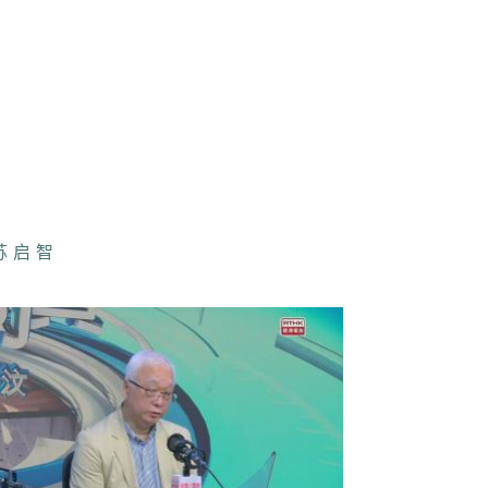
董事会主席蔡杰
港精准扶贫成果
告 / 劳工及福
局局长孙玉菡
苏启智
港五年规划展开
众谘询 / 政制
内地事务局局长
小华
港企业财资中心
展行动计划 /
亚外访 / 财经
务及库务局局长