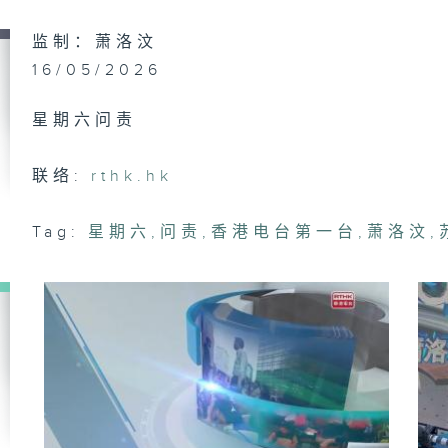
司
铭
监制：萧洛汶
16/05/2026
星期六问责
香
报
利
联络:
rthk.hk
Tag:
星期六
,
问责
,
香港电台第一台
,
萧洛汶
,
香
公
及
谢
香
发
中
事