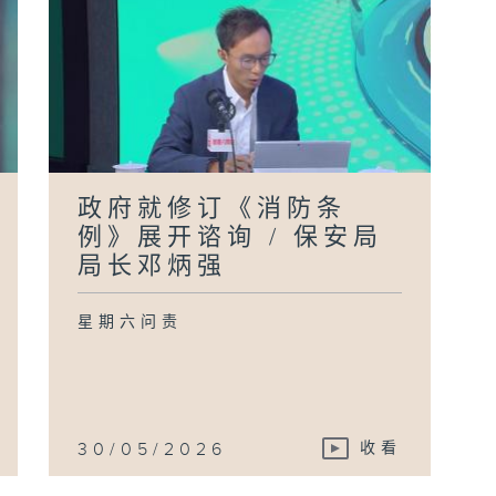
政府就修订《消防条
例》展开谘询 / 保安局
局长邓炳强
星期六问责
30/05/2026
收看