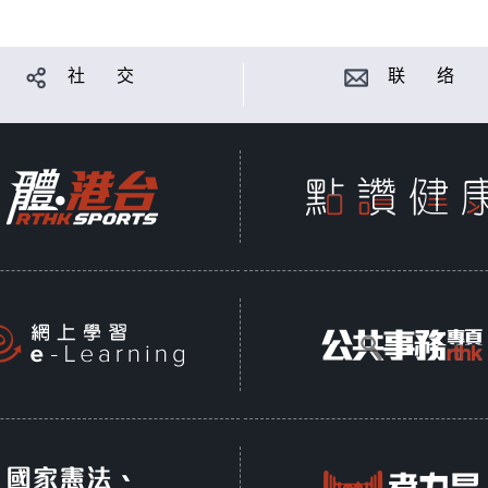
社 交
联 络