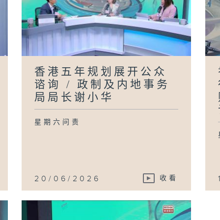
香港五年规划展开公众
谘询 / 政制及内地事务
局局长谢小华
星期六问责
20/06/2026
收看