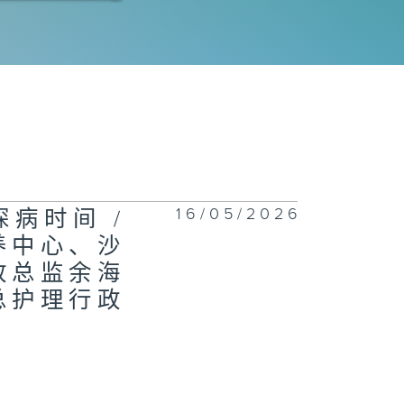
展寰
约车规管、收紧
用车司机体检要
 / 运输及物流
局长陈美宝
16/05/2026
病时间 /
石角车站项目、
养中心、沙
部都会区发展 /
展局局长甯汉豪
政总监余海
总护理行政
深创新及科技园
最新发展 / 创
科技及工业局常
秘书长、港深创
及科技园有限公