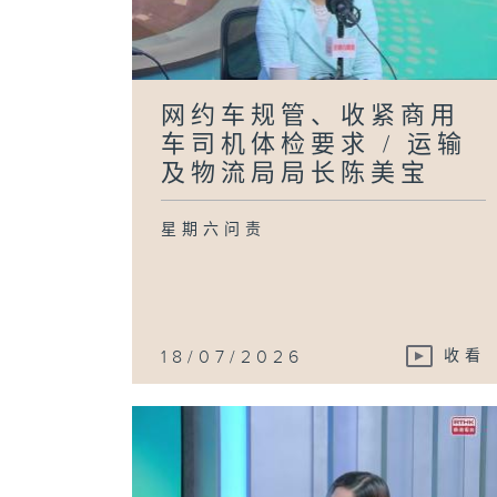
网约车规管、收紧商用
车司机体检要求 / 运输
及物流局局长陈美宝
星期六问责
18/07/2026
收看