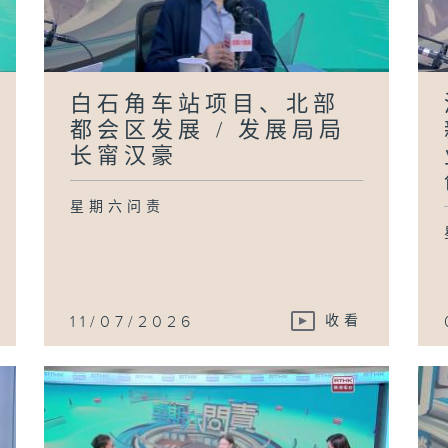
白石角车站项目、北部
都会区发展 / 发展局局
长甯汉豪
星期六问责
11/07/2026
收看