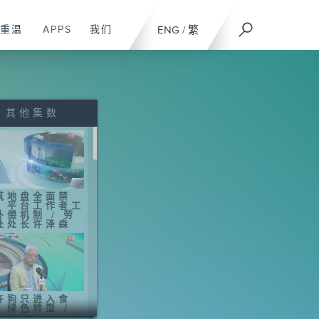
重温
APPS
我们
ENG
/
繁
其他集数
筑地盘全面禁
、平台工作者工
补偿机制 / 劳
处处长许泽森
许狗只进入食
、绿色转型 /
境及生态局局长