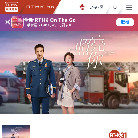
ENG
/
繁
×
全新 RTHK On The Go
取得
一手掌握 RTHK 电台、电视节目