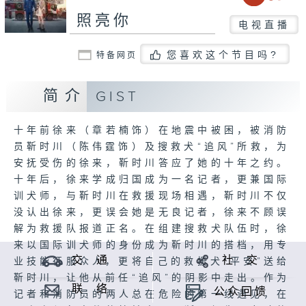
照亮你
电视直播
您喜欢这个节目吗?
特备网页
简介
GIST
十年前徐来（章若楠饰）在地震中被困，被消防
员靳时川（陈伟霆饰）及搜救犬“追风”所救，为
安抚受伤的徐来，靳时川答应了她的十年之约。
十年后，徐来学成归国成为一名记者，更兼国际
训犬师，与靳时川在救援现场相遇，靳时川不仅
没认出徐来，更误会她是无良记者，徐来不顾误
解为救援队报道正名。在组建搜救犬队伍时，徐
来以国际训犬师的身份成为靳时川的搭档，用专
交 通
社 交
业技能征服众人，更将自己的救援犬“平安”送给
靳时川，让他从前任“追风”的阴影中走出。作为
联 络
公众回馈
记者和消防员的两人总在危险的第一线遇见，在