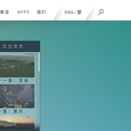
重温
APPS
我们
ENG
/
繁
其他集数
十一集：青海
十集：重庆