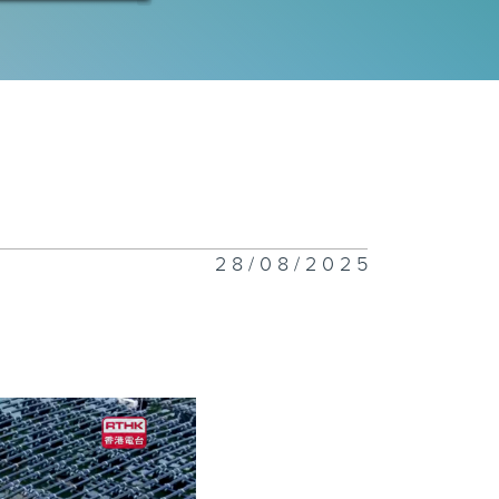
九集：辽宁
八集：西藏
28/08/2025
七集：澳门
六集：湖北