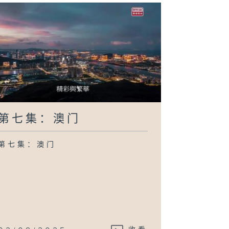
第七集：澳门
第七集：澳门