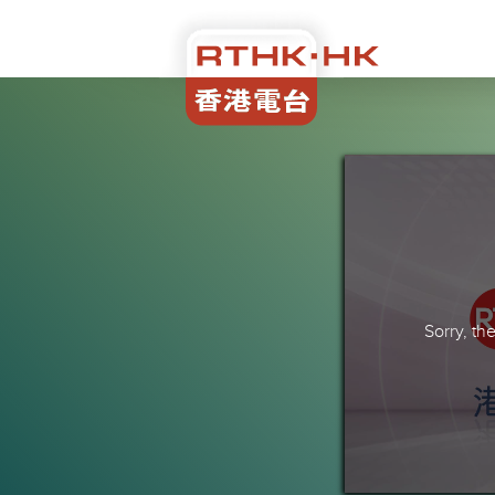
Sorry, t