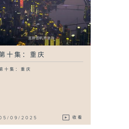
第十集：重庆
第十集：重庆
05/09/2025
收看