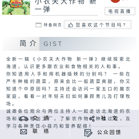
小农夫大作物 新
一弹
电视直播
您喜欢这个节目吗?
特备网页
简介
GIST
全新一辑《小农夫大作物 新一弹》继续探索北
海道，认识更多跟农业和食物相关的人和事。
你知道用人手和用机器插秧的分别吗？ 一些在
严冬种植的蔬菜，原来会比一般蔬菜爽甜，你又
知道个中原因吗？主持还会访问一家五口的酪农
家庭，看看一对年轻夫妇如何兼顾育儿及打理牧
场。
诚邀各位观众与两位主持人一起走访北海道的农
交 通
社 交
场和农作物加工厂，了解农作物的种植过程，及
学习各种烹饪小技巧和营养配搭！
联 络
公众回馈