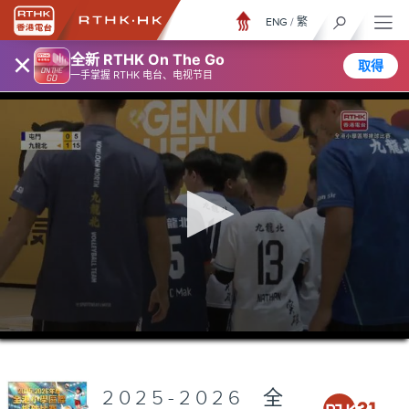
ENG
/
繁
×
全新 RTHK On The Go
取得
一手掌握 RTHK 电台、电视节目
0
seconds
of
2
hours,
2025-2026全
4