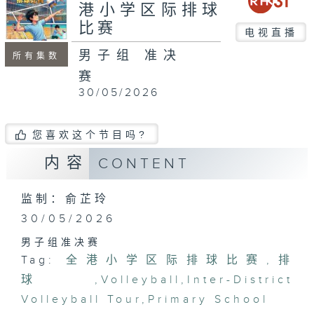
minutes,
港小学区际排球
37
比赛
seconds
电视直播
男子组 准决
所有集数
赛
30/05/2026
您喜欢这个节目吗?
内容
CONTENT
监制：俞芷玲
30/05/2026
男子组准决赛
Tag:
全港小学区际排球比赛
,
排
球
,
Volleyball
,
Inter-District
Volleyball Tour
,
Primary School