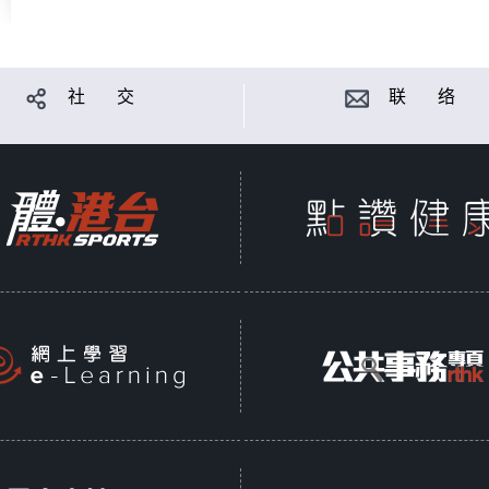
社 交
联 络