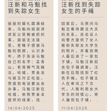
汪新和马魁找
汪新找到失踪
到失踪女生
女生的手绳
丽丽的婚礼圆满结
回家后，马燕问马
束，马魁向丽丽讲
魁怎看待跟沈大夫
述彭父受贿被抓的
的关系。目击证人
事，丽丽无法接
向警方提供了女人
受。老瞎子感谢马
贩和失踪女大学生
魁的照顾，认识多
的照片，并看到两
年，终于告诉马魁
人最后进了一家包
自己的名字：孟青
子铺。马魁汪新前
山。老哥俩气氛融
去包子铺调查。汪
洽。哈城，贾金龙
新在后院找到了红
与姚玉玲正吃饭，
色手绳。包子铺主
贾接到电话要出去
人在审讯之下交
办事。马魁汪新在
代，人贩利用女大
哈城，依照贾金龙
学生的同情心，将
提供的线索，找...
人骗到包子铺，...
14/04/2025
11/04/2025