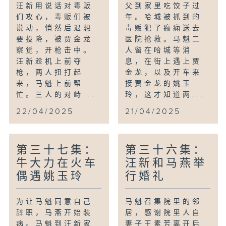
汪新用说话对毒贩
父到家里吃饺子过
们攻心，毒贩们被
年。哈城被抓到的
说动，悄然后退想
毒贩犯了癫痫送去
要投降，被贾金龙
医院抢救。马魁二
察觉，开枪击中。
人留在哈城等消
汪新趁机上前夺
息，在街上遇上贾
枪，两人扭打起
金龙，以及开车来
来，马魁上前帮
接贾金龙的姚玉
忙。三人的对峙...
玲，这才知道两...
22/04/2025
21/04/2025
第三十七集：
第三十六集：
牛大力在火车
汪新和马燕举
偶遇姚玉玲
行婚礼
为让马魁同意自己
马魁召集院里的邻
辞职，马燕开始装
居，感谢院里人自
病。马魁到汪新家
妻子王素芳离开后