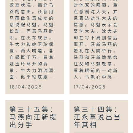
探查状况，揭穿马
对他家的照顾，重
燕的意图。汪新用
点感谢沈大夫，并
马燕做生意成功的
且表达对沈大夫的
话说服马魁。马魁
情感。马魁表示会
松动，同意马燕辞
娶沈大夫，沈大夫
职。在火车软卧，
却在写下离别信后
牛大力和姚玉玲偶
离开。汪新马燕的
遇，两人唠嗑，各
婚礼在大院举行，
自感慨千万。看着
马燕和汪新跪地给
姚玉玲离开的背
汪父和马魁敬茶，
景，牛大力泪流满
看着眼前的一对新
面，似乎彻底跟...
人，马魁心中感...
18/04/2025
17/04/2025
第三十五集：
第三十四集：
马燕向汪新提
汪永革说出当
出分手
年真相