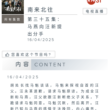
南来北往
电视直播
第三十五集：
所有集数
马燕向汪新提
出分手
16/04/2025
您喜欢这个节目吗?
内容
CONTENT
16/04/2025
胡处长找马魁谈话，马魁来探视自首的汪
父。汪永革道歉，请求马魁原谅。为成全汪
新和马燕，汪父欲跟汪新断绝父子关系，下
跪请求马魁同意。马魁沉默，然后离开。汪
新已知与马燕的感情无法挽回，内心痛苦。