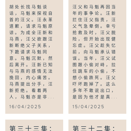
胡处长找马魁谈
汪父和马魁再因当
话，马魁来探视自
年的事争论。汪新
首的汪父。汪永革
拦住汪父指责，汪
道歉，请求马魁原
父气急晕倒。幸亏
谅。为成全汪新和
抢救及时，汪父脱
马燕，汪父欲跟汪
险，但开始出现健
新断绝父子关系，
忘症。汪父趁失忆
下跪请求马魁同
前，向马魁承认错
意。马魁沉默，然
误。当年，汪父试
后离开。汪新已知
图跟小偷对峙，拉
与马燕的感情无法
住跳车的小偷，不
挽回，内心痛苦。
想小偷跌死。汪父
马燕提出分手，汪
吓坏跑掉了。这么
新拒绝。看着两
多年不敢说出口，
人，马魁亦是非...
是因为他才是真...
16/04/2025
15/04/2025
第三十三集：
第三十二集：