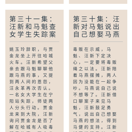
第三十一集：
第三十集：汪
汪新和马魁查
新对马魁说出
女学生失踪案
自己想娶马燕
姚玉玲辞职，与贾
毒贩在示威，马
金龙坐上开往哈城
魁、汪新下定决
火车。汪新希望父
心，一定要将毒贩
亲去跟马魁聊聊他
绳之以法。汪新陪
跟马燕的事，又提
着马燕摆摊，两人
到两人间的恩怨，
因为没能在一起争
汪永革再次否认。
吵。马燕说自己说
一名女大学生在宁
不想等了。汪新借
阳站失踪，师徒两
口聊案子来见马
人分头行动。贾金
魁，汪新鼓足勇
龙来到大院，汪新
气，说出自己想娶
询问贾金龙是否了
马燕的想法，得到
解在哈城有人吸毒
马健的支持。汪新