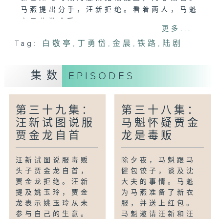
马燕提出分手，汪新拒绝。看着两人，马魁
亦是非常难受。
更多...
Tag:
白敬亭
,
丁勇岱
,
金晨
,
铁路
,
陆剧
集数
EPISODES
第三十九集：
第三十八集：
汪新试图说服
马魁怀疑贾金
贾金龙自首
龙是毒贩
汪新试图说服毒贩
除夕夜，马魁跟马
头子贾金龙自首，
健包饺子，谈及沈
贾金龙拒绝。汪新
大夫的事情。马魁
提及姚玉玲，贾金
为马燕准备了新衣
龙表示姚玉玲从未
服，并送上红包。
参与自己的生意。
马魁邀请汪新和汪