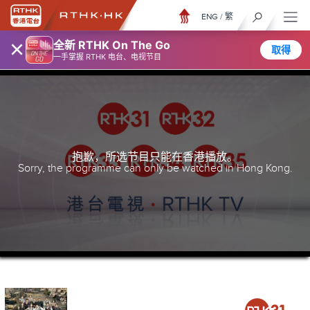
ENG
/
繁
×
全新 RTHK On The Go
取得
一手掌握 RTHK 电台、电视节目
抱歉，所选节目只能在香港播放。
Sorry, the programme can only be watched in Hong Kong.