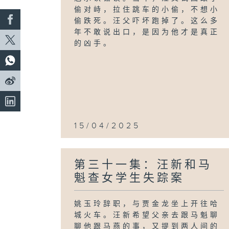
偷对峙，拉住跳车的小偷，不想小
偷跌死。汪父吓坏跑掉了。这么多
年不敢说出口，是因为他才是真正
的凶手。
15/04/2025
第三十一集：汪新和马
魁查女学生失踪案
姚玉玲辞职，与贾金龙坐上开往哈
城火车。汪新希望父亲去跟马魁聊
聊他跟马燕的事，又提到两人间的