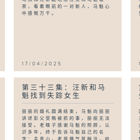
茶，看着眼前的一对新人，马魁心
中感慨万千。
17/04/2025
第三十三集：汪新和马
魁找到失踪女生
丽丽的婚礼圆满结束，马魁向丽丽
讲述彭父受贿被抓的事，丽丽无法
接受。老瞎子感谢马魁的照顾，认
识多年，终于告诉马魁自己的名
字：孟青山。老哥俩气氛融洽。哈