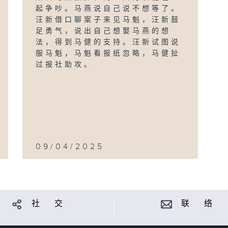
起争吵。马燕说自己说不想等了。
汪新借口聊案子来见马魁，汪新鼓
足勇气，说出自己想娶马燕的想
法，得到马健的支持。汪新试图说
服马魁，马魁看报纸忽略，马健扯
过报社助攻。
09/04/2025
社 交
联 络