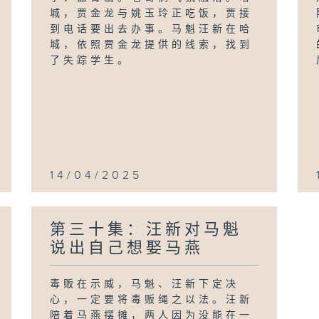
城，贾金龙与姚玉玲正吃饭，贾接
到电话要出去办事。马魁汪新在哈
城，依照贾金龙提供的线索，找到
了失踪学生。
14/04/2025
第三十集：汪新对马魁
说出自己想娶马燕
毒贩在示威，马魁、汪新下定决
心，一定要将毒贩绳之以法。汪新
陪着马燕摆摊，两人因为没能在一