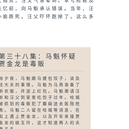
父指责，汪父气急晕倒。幸亏抢救及
失忆前，向马魁承认错误。当年，汪
小偷跌死。汪父吓坏跑掉了。这么多
第三十八集：马魁怀疑
贾金龙是毒贩
除夕夜，马魁跟马健包饺子，谈及
沈大夫的事情。马魁为马燕准备了
新衣服，并送上红包。马魁邀请汪
新和汪父到家里吃饺子过年。哈城
被抓到的毒贩犯了癫痫送去医院抢
救。马魁二人留在哈城等消息，在
街上遇上贾金龙，以及开车来接贾
金龙的姚玉玲，这才知道两人的夫