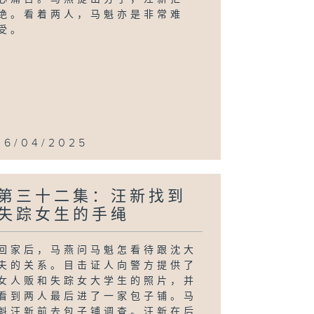
绝。看着两人，马魁亦是非常难
受。
16/04/2025
第三十二集：汪新找到
失踪女生的手绳
回家后，马燕问马魁怎看待跟沈大
夫的关系。目击证人向警方提供了
女人贩和失踪女大学生的照片，并
看到两人最后进了一家包子铺。马
魁汪新前去包子铺调查。汪新在后