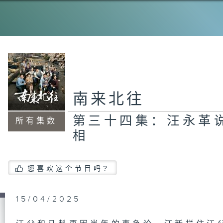
南来北往
第三十四集：汪永革
所有集数
相
您喜欢这个节目吗?
15/04/2025