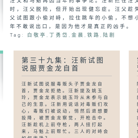
汪父和马魁再因当年的事争论。汪新拦住汪
时，汪父脱险，但开始出现健忘症。汪父趁
父试图跟小偷对峙，拉住跳车的小偷，不想
年不敢说出口，是因为他才是真正的凶手。
Tag:
白敬亭
,
丁勇岱
,
金晨
,
铁路
,
陆剧
第三十九集：汪新试图
说服贾金龙自首
汪新试图说服毒贩头子贾金龙自
首，贾金龙拒绝。汪新提及姚玉
玲，贾金龙表示姚玉玲从未参与自
己的生意。汪新用说话对毒贩们攻
心，毒贩们被说动，悄然后退想要
投降，被贾金龙察觉，开枪击中。
汪新趁机上前夺枪，两人扭打起
来，马魁上前帮忙。三人的对峙会