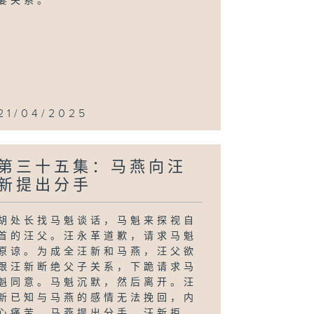
妻关系。
21/04/2025
第三十五集：马燕向汪
新提出分手
胡处长找马魁谈话，马魁来探视自
首的汪父。汪永革道歉，请求马魁
原谅。为成全汪新和马燕，汪父欲
跟汪新断绝父子关系，下跪请求马
魁同意。马魁沉默，然后离开。汪
新已知与马燕的感情无法挽回，内
心痛苦。马燕提出分手，汪新拒