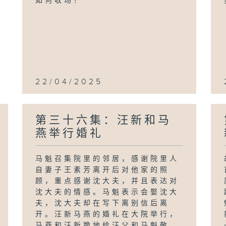
如何收场？
22/04/2025
第三十六集：汪新和马
燕举行婚礼
马魁召集院里的邻居，感谢院里人
自妻子王素芳离开后对他家的照
顾，重点感谢沈大夫，并且表达对
沈大夫的情感。马魁表示会娶沈大
夫，沈大夫却在写下离别信后离
开。汪新马燕的婚礼在大院举行，
马燕和汪新跪地给汪父和马魁敬