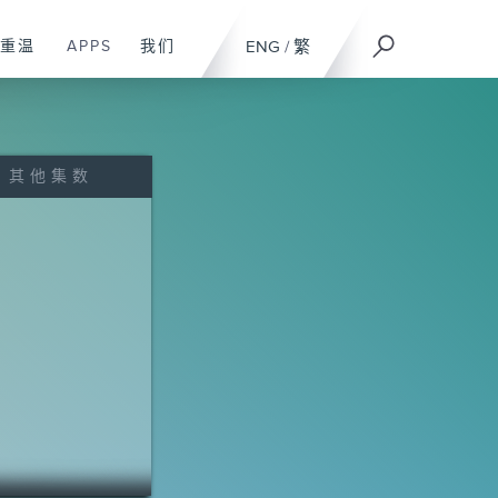
重温
APPS
我们
ENG
/
繁
其他集数