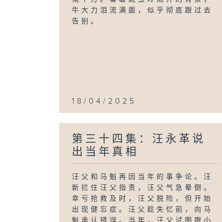
牛大力泪流满面，似乎彻底跟过去
告别。
18/04/2025
第三十四集：汪永革说
出当年真相
汪父和马魁再因当年的事争论。汪
新拦住汪父指责，汪父气急晕倒。
幸亏抢救及时，汪父脱险，但开始
出现健忘症。汪父趁失忆前，向马
魁承认错误。当年，汪父试图跟小