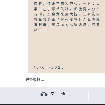
恩怨，汪永革再次否认。一名女大
学生在宁阳站失踪，师徒两人分头
行动。贾金龙来到大院，汪新询问
贾金龙是否了解在哈城有人吸毒贩
毒的事，贾金龙表示听说过，愿意
帮忙。
10/04/2025
更多集数 ...
交 通