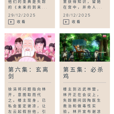
他们的圣典是失踪
里获得知识，留她
的《未来的到来...
在宫中，并命人...
29/12/2025
28/12/2025
收看
收看
第六集：玄离
第五集：必杀
剑
鸡
徐涓将问题指向林
楼主到达武林盟，
开，意图取而代
林开正在会议上，
之。楼主现身，已
失踪期间因陶医生
私会鉴定谢凉，让
救治和做毒性实
左云起假扮他，引
验。林开宣布谢凉