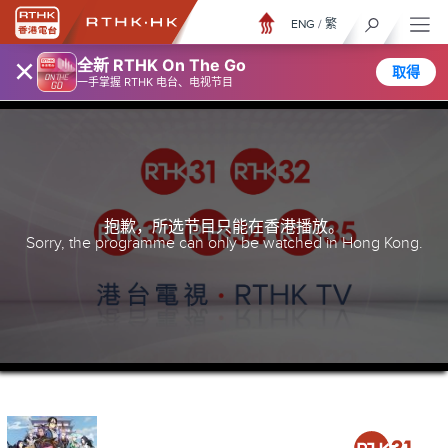
ENG
/
繁
×
全新 RTHK On The Go
取得
一手掌握 RTHK 电台、电视节目
抱歉，所选节目只能在香港播放。
Sorry, the programme can only be watched in Hong Kong.