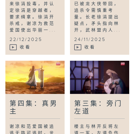
来徐涓投毒，并认
已被龙大侠带回，
定徐涓是穿越者，
追杀令需慎重考
要求缉拿。徐涓开
量。长老徐涓提出
杀戒，谢凉为救范
疑点，矛头指向林
爱国使出华丽一...
开，武林盟内人...
22/12/2025
24/11/2025
收看
收看
第四集：真男
第三集：旁门
主
左道
谢凉和范爱国被追
楼主与林开反将左
逃无路可逃时，龙
道一军，左道负伤