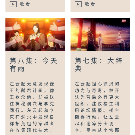
收看
收看
第八集：今天
第七集：大辞
有雨
典
左云起无意发现豫
左云起担心徐涓的
王的弑君计画，豫
功力与奇毒，林开
王欲杀他，却被送
认为背后必有更大
往神秘洞穴与李克
组织，建议楼主利
同行。左云起和李
用论坛情报。楼主
克在洞穴中发现自
懒得行动，让左云
称拓荒组的穿越者
起和谢凉分头调
在收集现代技术，
查。皇帝从小雪那