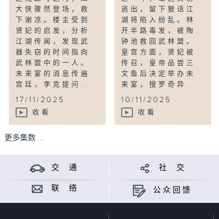
大侠骤然登场，救
逃出，留下狠话江
下谢凉。楼主受到
湖将陷入纷乱。林
贤妃的启发，分析
开半路毒发，被陶
江湖传闻，发现武
钟池救回武林盟。
器失窃的时间指向
皇宫方面，贤妃被
武林盟中的一人。
传召，皇帝品尝三
未来宴的消息传遍
文鱼后决定举办未
宫廷，李克提问...
来宴，搜罗奇异...
17/11/2025
10/11/2025
收看
收看
更多集数 ...
交 通
社 交
联 络
公众回馈