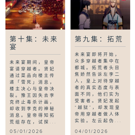
第十集：未来
第九集：拓荒
宴
未来宴即将开始，
众多穿越者集中在
未来宴期间，皇帝
都城。拓荒者头目
宴请穿越者。贤妃
焦娇然告诉左李二
通过菜品向楼主传
人，皇上对待穿越
递「雪死」消息，
者的真实态度与表
楼主决心与皇帝决
面不同，他们实为
裂。豫王因失去李
受害者。贤妃发起
克终止毒杀计画，
“越狱”，却发现皇
却收到李克的神秘
帝用穿越者做人体
消息。皇帝得知拓
实验。左云起伪...
荒组存在，试探...
05/01/2026
04/01/2026