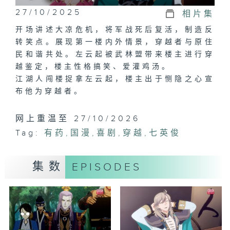
27/10/2025
相片集
开场讲述大凉危机，将军战死后复活，制造反
转笑点。展现第一楼内外情景，穿越者与原住
民和谐共处。左云起被武林盟带来楼主进行穿
越鉴定，楼主性格搞笑、爱灌鸡汤。
江湖人闯楼捉拿左云起，楼主出于恻隐之心宣
布他为穿越者。
网上重温至 27/10/2026
Tag:
有药
,
国漫
,
喜剧
,
穿越
,
七英俊
集数
EPISODES