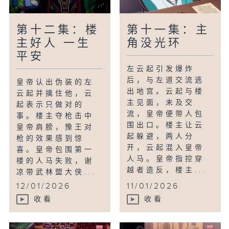
第十二集：楼
第十一集：主
主好人 一生
角没光环
平安
左云起引发爆炸
后，与左道交流逃
皇帝认出伪装的左
出地宫。云起与楼
云起并擒住他，云
主见面，未及交
起表示只做对的
流，皇帝便带人包
事。楼主夺枪击中
围出口。楼主让云
皇帝肩膀，豫王对
起躲避，两人分
枪的效果感到惊
开，云起混入皇帝
喜。皇帝包围第一
人马。皇帝指控穿
楼的人马失败，谢
越者造反，楼主...
凉带武林盟大侠...
12/01/2026
11/01/2026
收看
收看