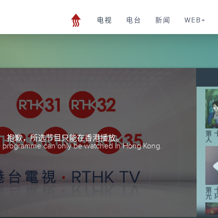
电视
电台
新闻
WEB+
第
抱歉，所选节目只能在香港播放。
人
he programme can only be watched in Hong Kong.
第
光