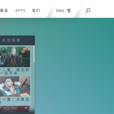
重温
APPS
我们
ENG
/
繁
其他集数
十二集：楼主好
 一生平安
十一集：主角没
环