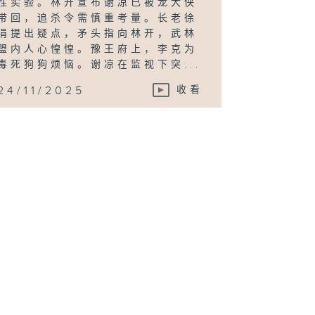
性实验。林开宣布谢凉已被龙大侠
带回，追杀令需慎重考量。长老徐
涓提出疑点，矛头指向林开，武林
盟内人心惶惶。豫王府上，李克为
毒死狗狗烦恼。谢凉在监视下突...
24/11/2025
收看