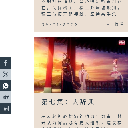
克的神秘消息。皇帝得知拓荒组存
在，试探楼主，楼主赴詹城谈判。
豫王与拓荒组接触，坚持亲手杀...
05/01/2026
收看
第七集：大辞典
左云起担心徐涓的功力与奇毒，林
开认为背后必有更大组织，建议楼