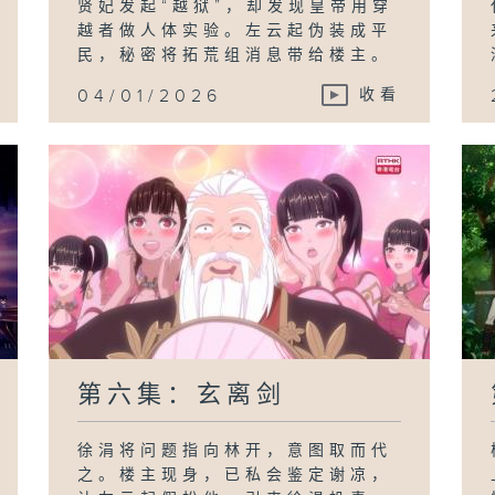
贤妃发起“越狱”，却发现皇帝用穿
越者做人体实验。左云起伪装成平
民，秘密将拓荒组消息带给楼主。
04/01/2026
收看
第六集：玄离剑
徐涓将问题指向林开，意图取而代
之。楼主现身，已私会鉴定谢凉，