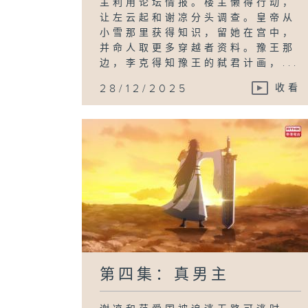
主利用论坛情报。楼主懒得行动，
让左云起和谢凉分头调查。皇帝从
小雪那里获得知识，留她在宫中，
并命人取更多穿越者资料。豫王那
边，李克得知豫王的弑君计画，...
28/12/2025
收看
第四集：真男主