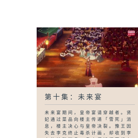
第十集：未来宴
未来宴期间，皇帝宴请穿越者。贤
妃通过菜品向楼主传递「雪死」消
息，楼主决心与皇帝决裂。豫王因
失去李克终止毒杀计画，却收到李