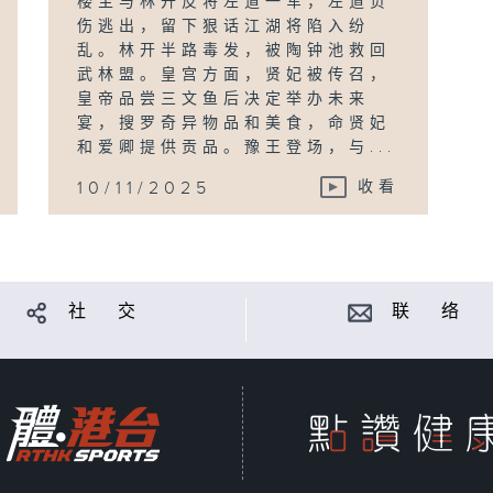
楼主与林开反将左道一军，左道负
伤逃出，留下狠话江湖将陷入纷
乱。林开半路毒发，被陶钟池救回
武林盟。皇宫方面，贤妃被传召，
皇帝品尝三文鱼后决定举办未来
宴，搜罗奇异物品和美食，命贤妃
和爱卿提供贡品。豫王登场，与...
10/11/2025
收看
社 交
联 络