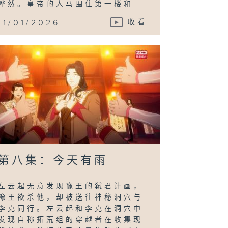
哗然。皇帝的人马围住第一楼和...
11/01/2026
收看
第八集：今天有雨
左云起无意发现豫王的弑君计画，
豫王欲杀他，却被送往神秘洞穴与
李克同行。左云起和李克在洞穴中
发现自称拓荒组的穿越者在收集现