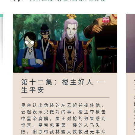
第十二集：楼主好人 一
生平安
皇帝认出伪装的左云起并擒住他，
云起表示只做对的事。楼主夺枪击
中皇帝肩膀，豫王对枪的效果感到
惊喜。皇帝包围第一楼的人马失
败，谢凉带武林盟大侠救出无辜众