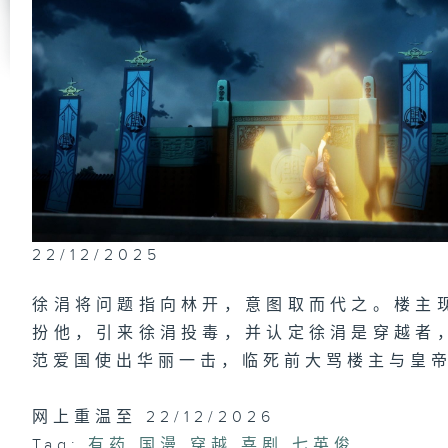
第
第
第
22/12/2025
徐涓将问题指向林开，意图取而代之。楼主
扮他，引来徐涓投毒，并认定徐涓是穿越者
第
范爱国使出华丽一击，临死前大骂楼主与皇
网上重温至 22/12/2026
Tag:
有药
,
国漫
,
穿越
,
喜剧
,
七英俊