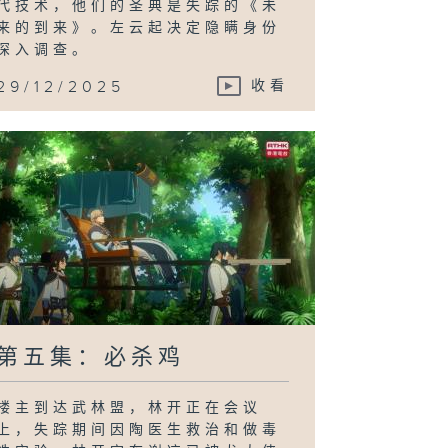
代技术，他们的圣典是失踪的《未
来的到来》。左云起决定隐瞒身份
深入调查。
29/12/2025
收看
第五集：必杀鸡
楼主到达武林盟，林开正在会议
上，失踪期间因陶医生救治和做毒