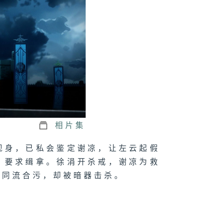
五集：必杀鸡
四集：真男主
三集：旁门左道
相片集
现身，已私会鉴定谢凉，让左云起假
，要求缉拿。徐涓开杀戒，谢凉为救
二集：奈何香
帝同流合污，却被暗器击杀。