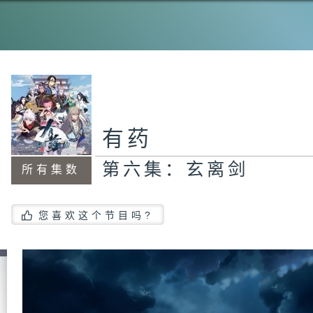
第
第
有药
第六集：玄离剑
所有集数
第
您喜欢这个节目吗?
第