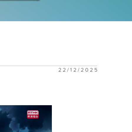
十集：未来宴
九集：拓荒
22/12/2025
八集：今天有雨
七集：大辞典