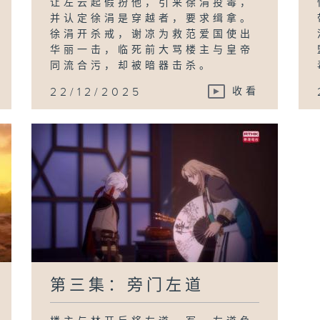
让左云起假扮他，引来徐涓投毒，
并认定徐涓是穿越者，要求缉拿。
徐涓开杀戒，谢凉为救范爱国使出
华丽一击，临死前大骂楼主与皇帝
同流合污，却被暗器击杀。
22/12/2025
收看
第三集：旁门左道