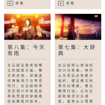
收看
收看
第八集：今天
第七集：大辞
有雨
典
左云起无意发现豫
左云起担心徐涓的
王的弑君计画，豫
功力与奇毒，林开
王欲杀他，却被送
认为背后必有更大
往神秘洞穴与李克
组织，建议楼主利
同行。左云起和李
用论坛情报。楼主
克在洞穴中发现自
懒得行动，让左云
称拓荒组的穿越者
起和谢凉分头调
在收集现代技术，
查。皇帝从小雪那