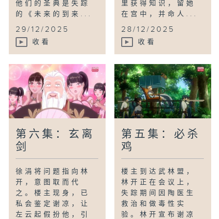
他们的圣典是失踪
里获得知识，留她
的《未来的到来...
在宫中，并命人...
29/12/2025
28/12/2025
收看
收看
第六集：玄离
第五集：必杀
剑
鸡
徐涓将问题指向林
楼主到达武林盟，
开，意图取而代
林开正在会议上，
之。楼主现身，已
失踪期间因陶医生
私会鉴定谢凉，让
救治和做毒性实
左云起假扮他，引
验。林开宣布谢凉