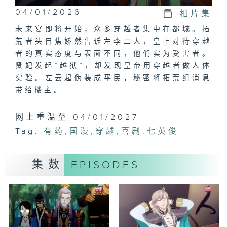
04/01/2026
相片集
未来宴即将开始，众多穿越者集中在都城。拓
荒者头目焦娇然告诉左李二人，皇上对待穿越
者的真实态度与表面不同，他们实为受害者。
贤妃发起“越狱”，却发现皇帝用穿越者做人体
实验。左云起伪装成平民，秘密将拓荒组消息
带给楼主。
网上重温至 04/01/2027
Tag:
有药
,
国漫
,
穿越
,
喜剧
,
七英俊
集数
EPISODES