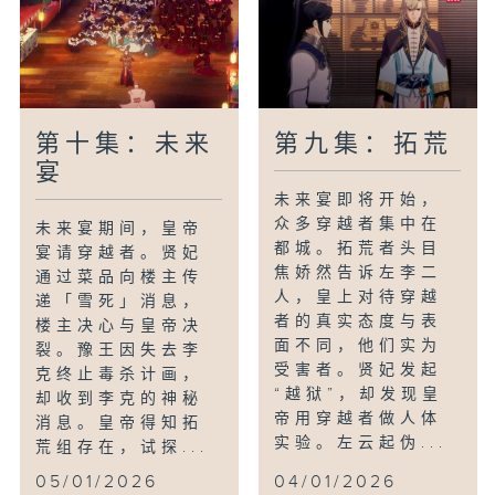
第十集：未来
第九集：拓荒
宴
未来宴即将开始，
众多穿越者集中在
未来宴期间，皇帝
都城。拓荒者头目
宴请穿越者。贤妃
焦娇然告诉左李二
通过菜品向楼主传
人，皇上对待穿越
递「雪死」消息，
者的真实态度与表
楼主决心与皇帝决
面不同，他们实为
裂。豫王因失去李
受害者。贤妃发起
克终止毒杀计画，
“越狱”，却发现皇
却收到李克的神秘
帝用穿越者做人体
消息。皇帝得知拓
实验。左云起伪...
荒组存在，试探...
05/01/2026
04/01/2026