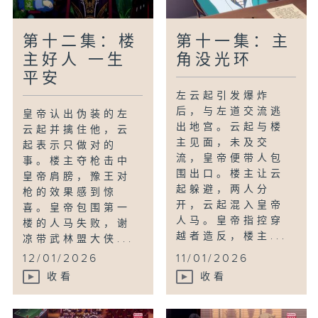
第十二集：楼
第十一集：主
主好人 一生
角没光环
平安
左云起引发爆炸
后，与左道交流逃
皇帝认出伪装的左
出地宫。云起与楼
云起并擒住他，云
主见面，未及交
起表示只做对的
流，皇帝便带人包
事。楼主夺枪击中
围出口。楼主让云
皇帝肩膀，豫王对
起躲避，两人分
枪的效果感到惊
开，云起混入皇帝
喜。皇帝包围第一
人马。皇帝指控穿
楼的人马失败，谢
越者造反，楼主...
凉带武林盟大侠...
12/01/2026
11/01/2026
收看
收看