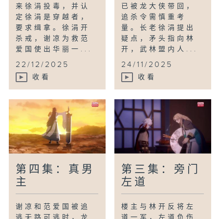
来徐涓投毒，并认
已被龙大侠带回，
定徐涓是穿越者，
追杀令需慎重考
要求缉拿。徐涓开
量。长老徐涓提出
杀戒，谢凉为救范
疑点，矛头指向林
爱国使出华丽一...
开，武林盟内人...
22/12/2025
24/11/2025
收看
收看
第四集：真男
第三集：旁门
主
左道
谢凉和范爱国被追
楼主与林开反将左
逃无路可逃时，龙
道一军，左道负伤