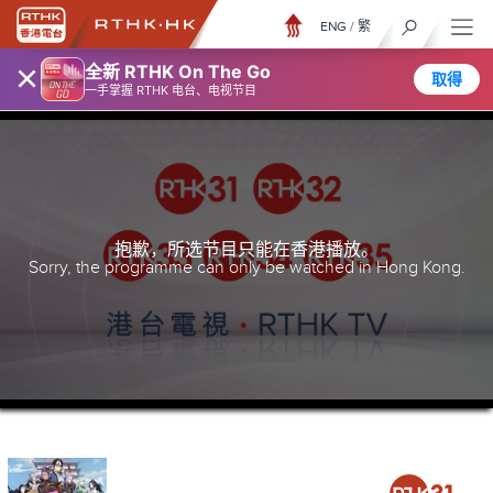
ENG
/
繁
×
全新 RTHK On The Go
取得
一手掌握 RTHK 电台、电视节目
抱歉，所选节目只能在香港播放。
Sorry, the programme can only be watched in Hong Kong.