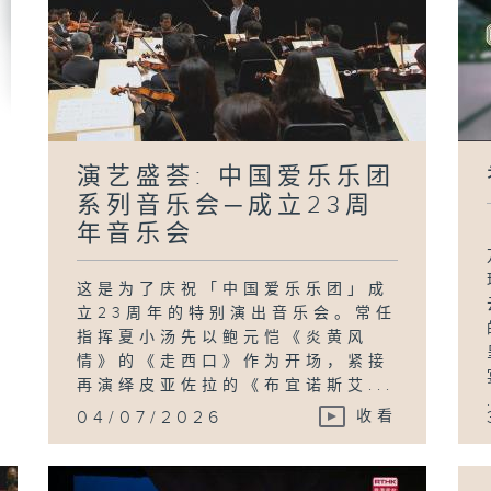
演艺盛荟: 中国爱乐乐团
系列音乐会─成立23周
年音乐会
这是为了庆祝「中国爱乐乐团」成
立23周年的特别演出音乐会。常任
指挥夏小汤先以鲍元恺《炎黄风
情》的《走西口》作为开场，紧接
再演绎皮亚佐拉的《布宜诺斯艾...
04/07/2026
收看