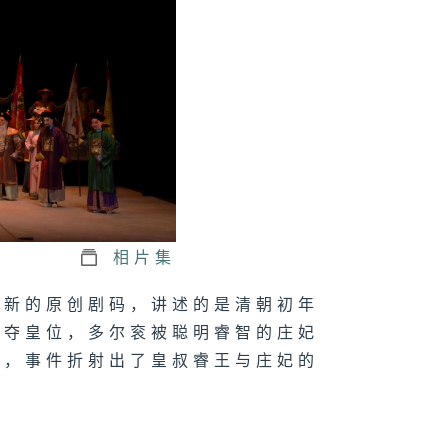
祝35周年音乐
旅 (第一集)
剧《花笺记》
剧 红拂女私奔
集)
相片集
创新的原创剧码，讲述的是清朝初年
争夺皇位，多尔衮被聪明睿智的庄妃
剧-红拂女私奔
集)
事，事件折射出了皇叔睿王与庄妃的