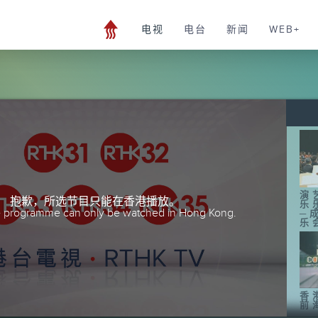
电视
电台
新闻
WEB+
演
抱歉，所选节目只能在香港播放。
乐
he programme can only be watched in Hong Kong.
─
乐
香
前