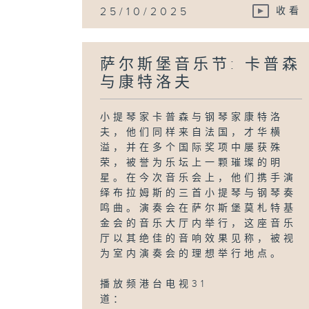
25/10/2025
收看
萨尔斯堡音乐节: 卡普森
与康特洛夫
小提琴家卡普森与钢琴家康特洛
夫，他们同样来自法国，才华横
溢，并在多个国际奖项中屡获殊
荣，被誉为乐坛上一颗璀璨的明
星。在今次音乐会上，他们携手演
绎布拉姆斯的三首小提琴与钢琴奏
鸣曲。演奏会在萨尔斯堡莫札特基
金会的音乐大厅内举行，这座音乐
厅以其绝佳的音响效果见称，被视
为室内演奏会的理想举行地点。
播放频
港台电视31
道：