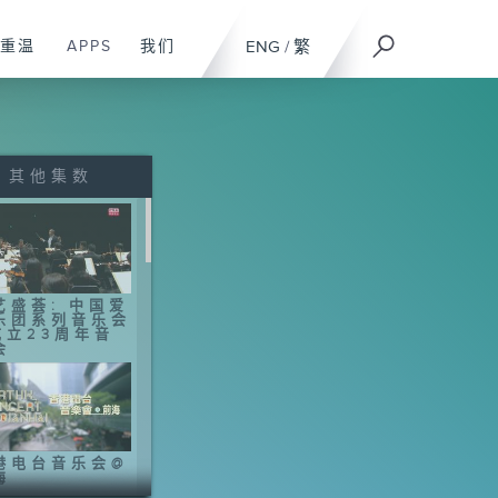
重温
APPS
我们
ENG
/
繁
其他集数
艺盛荟: 中国爱
乐团系列音乐会
成立23周年音
会
港电台音乐会@
海