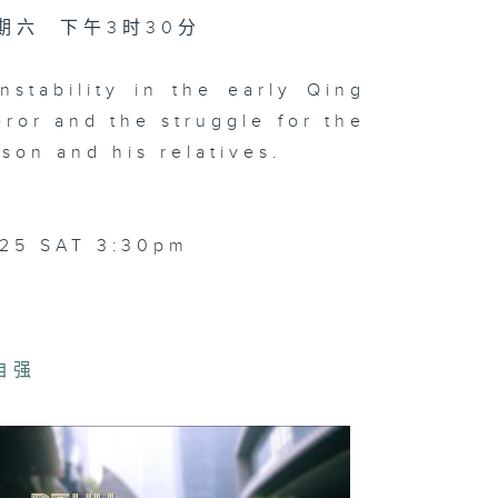
乐事务处45+周
大汇演
星期六 下午3时30分
instability in the early Qing
ror and the struggle for the
son and his relatives.
.25 SAT 3:30pm
自强