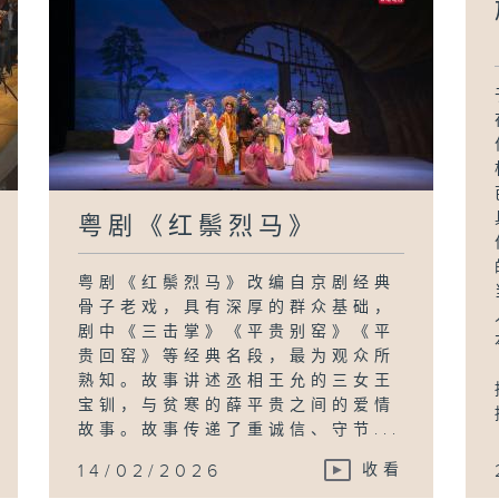
粤剧《红鬃烈马》
粤剧《红鬃烈马》改编自京剧经典
骨子老戏，具有深厚的群众基础，
剧中《三击掌》《平贵别窑》《平
贵回窑》等经典名段，最为观众所
熟知。故事讲述丞相王允的三女王
宝钏，与贫寒的薛平贵之间的爱情
故事。故事传递了重诚信、守节...
14/02/2026
收看