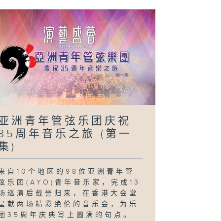
亚洲青年管弦乐团庆祝
35周年音乐之旅 (第一
集)
来自10个地区的98位亚洲青年管
弦乐团(AYO)青年音乐家，完成13
场巡演后载誉归来，在香港大会堂
呈献两场精彩绝伦的音乐会，为乐
团35周年庆典写上圆满的句点。