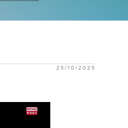
喜之诗中国爱乐
团音乐会
剧《红鬃烈马》
25/10/2025
洲青年管弦乐团
祝35周年音乐
旅 (第二集)
洲青年管弦乐团