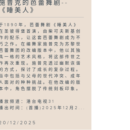
施普克的芭蕾舞剧--
《睡美人》
于1890年，芭蕾舞剧《睡美人》
在圣彼得堡首演，由柴可夫斯基创
作的配乐，让这套芭蕾舞剧成为不
朽之作。在编舞家施普克为苏黎世
芭蕾舞团的改编版本中，他以其独
具一格的艺术风格，将这部传世之
作再次重现。施普克透过幽默诙谐
的方式，探讨了成长的复杂过程。
当中包括与父母的世代冲突、成年
人面对的种种挑战。在他改编的版
本中，角色摆脱了传统刻板印象。
播放频道：
港台电视31
播出时间：
(首播)
2025年12月2...
20/12/2025