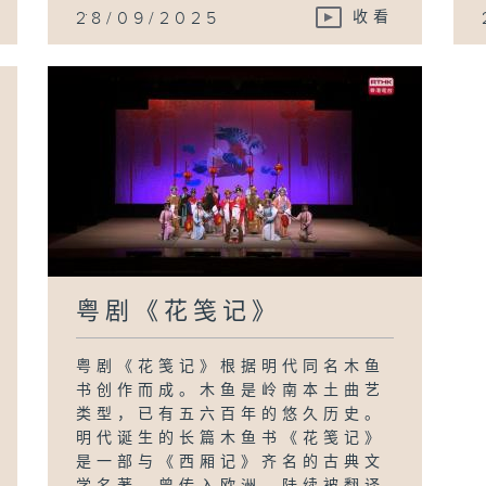
...
28/09/2025
收看
粤剧《花笺记》
粤剧《花笺记》根据明代同名木鱼
书创作而成。木鱼是岭南本土曲艺
类型，已有五六百年的悠久历史。
明代诞生的长篇木鱼书《花笺记》
是一部与《西厢记》齐名的古典文
学名著，曾传入欧洲，陆续被翻译