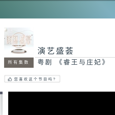
狂
乐
演艺盛荟
粤
粤剧 《睿王与庄妃》
所有集数
亚
您喜欢这个节目吗?
庆
之
亚