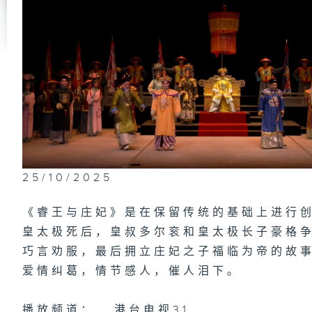
庆
之
粤
粤
(下
25/10/2025
《睿王与庄妃》是在保留传统的基础上进行
皇太极死后，皇叔多尔衮和皇太极长子豪格
粤
(上
巧言劝服，最后拥立庄妃之子福临为帝的故
爱情纠葛，情节感人，催人泪下。
播放频道：
港台电视31