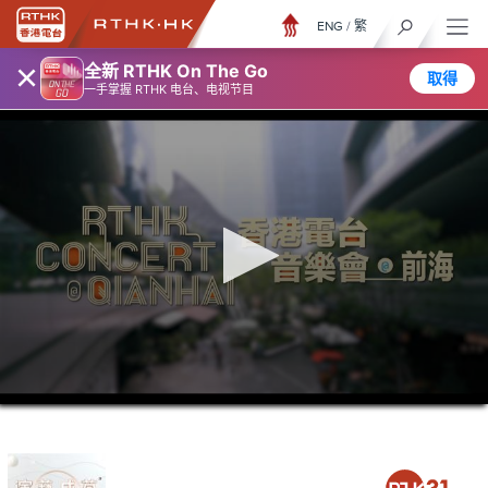
ENG
/
繁
×
全新 RTHK On The Go
取得
一手掌握 RTHK 电台、电视节目
0
seconds
of
1
hour,
26