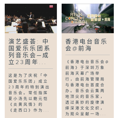
RedBricks Harmonica（叶梓翀、蔡伟
铿、叶进禧、郑智源）
笙与民乐小组（卢思泓、容宝汶、曾柏榆、
翟悦敏）
声乐精选（叶葆菁、蔡继瑜、梁展维）
演出曲目：
演艺盛荟: 中
香港电台音乐
数字人生 Minuet by Bach/Petzold
国爱乐乐团系
会@前海
古典套曲 Classical Medley （香港电
列音乐会─成
台第四台特别委约创作）
立23周年...
《香港电台音乐会@
吉卜赛套曲 Gypsy Medley
前海》于深圳万象
拉德斯基进行曲 Radetzky March
前海天幕广场举
这是为了庆祝「中
紫竹调
行，由前海管理局
国爱乐乐团」成立
彩云追月
与香港电台首度合
23周年的特别演出
赛马
办。音乐会云集两
音乐会。常任指挥
阿细欢歌
地顶尖的音乐家，
夏小汤先以鲍元恺
金蛇狂舞
透过美妙的旋律演
《炎黄风情》的
漫步街上 Quando men vo
绎深港文化交织，
《走西口》作为...
为观众呈献一场...
吻 II Bacio