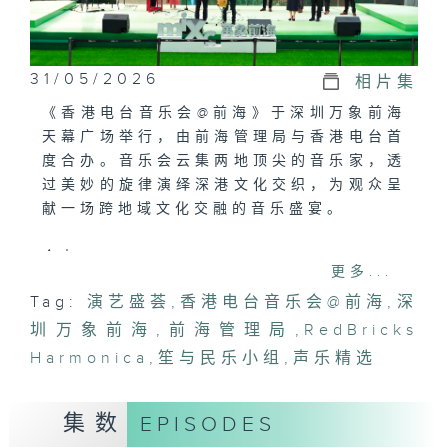
31/05/2026
相片集
《香港电台音乐会@前海》于深圳万象前海
天幕广场举行，由前海管理局与香港电台首
度合办。音乐会云集两地顶尖的音乐家，透
过美妙的旋律演绎深港文化交织，为观众呈
献一场跨地域文化交融的音乐盛宴。
合办：
更多...
深圳市前海深港现代服务业合作区管理局
Tag:
演艺盛荟
,
香港电台音乐会@前海
,
深
香港电台
圳万象前海
,
前海管理局
,
RedBricks
场地提供：
Harmonica
,
笙与民乐小组
,
声乐精选
万象前海
集数
EPISODES
演出：