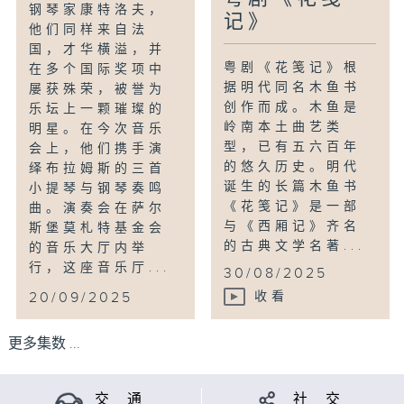
钢琴家康特洛夫，
记》
他们同样来自法
国，才华横溢，并
粤剧《花笺记》根
在多个国际奖项中
据明代同名木鱼书
屡获殊荣，被誉为
创作而成。木鱼是
乐坛上一颗璀璨的
岭南本土曲艺类
明星。在今次音乐
型，已有五六百年
会上，他们携手演
的悠久历史。明代
绎布拉姆斯的三首
诞生的长篇木鱼书
小提琴与钢琴奏鸣
《花笺记》是一部
曲。演奏会在萨尔
与《西厢记》齐名
斯堡莫札特基金会
的古典文学名著...
的音乐大厅内举
行，这座音乐厅...
30/08/2025
20/09/2025
收看
更多集数 ...
交 通
社 交