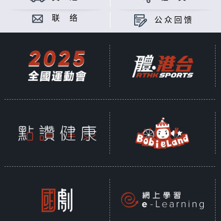
联 络
公众回馈