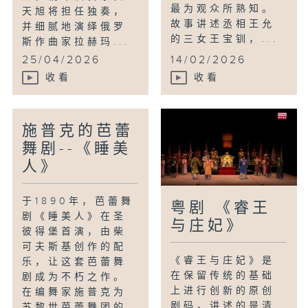
最为观众所熟知。
天旭将担任独奏，
故事讲述丞相王允
并细腻地演绎俄罗
的三女王宝钏，...
斯作曲家拉赫玛...
25/04/2026
14/02/2026
收看
收看
施普克的芭蕾
舞剧--《睡美
人》
于1890年，芭蕾舞
粤剧 《睿王
剧《睡美人》在圣
与庄妃》
彼得堡首演，由柴
可夫斯基创作的配
《睿王与庄妃》是
乐，让这套芭蕾舞
在保留传统的基础
剧成为不朽之作。
上进行创新的原创
在编舞家施普克为
剧码，讲述的是清
苏黎世芭蕾舞团的