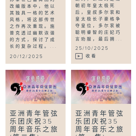
朝初年皇太极死
改编版本中，他以
后，皇叔多尔衮和
其独具一格的艺术
皇太极长子豪格争
风格，将这部传世
夺皇位，多尔衮被
之作再次重现。施
聪明睿智的庄妃巧
普克透过幽默诙谐
言劝服，最后拥...
的方式，探讨了成
长的复杂过程。...
25/10/2025
20/12/2025
收看
亚洲青年管弦
亚洲青年管弦
乐团庆祝35
乐团庆祝35
周年音乐之旅
周年音乐之旅