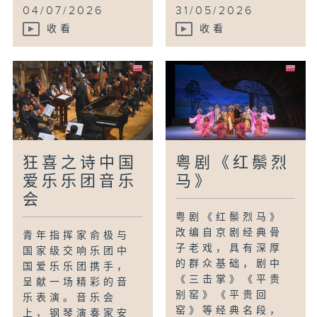
别君叹
04/07/2026
31/05/2026
秋风词
收看
收看
春风，你为何唤醒
Over the Rainbow
相对无语 Lippen Schweigen
饮酒歌 Libiamo
狂喜之诗中国
粤剧《红鬃烈
爱乐乐团音乐
马》
会
粤剧《红鬃烈马》
改编自京剧经典骨
青年指挥家俞极与
子老戏，具有深厚
国家级交响乐团中
的群众基础，剧中
国爱乐乐团携手，
《三击掌》《平贵
呈献一场精彩的音
别窑》《平贵回
乐表演。音乐会
窑》等经典名段，
上，钢琴演奏家安