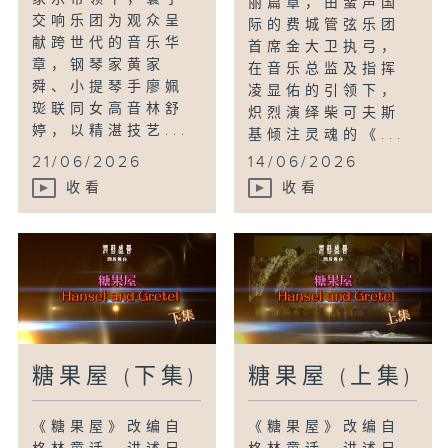
丽篇章，由蜚声国
交响乐团为观众呈
际的费城管弦乐团
献跨世代的音乐华
首席金大卫执弓，
章，钢琴家黄家
在音乐总监及指挥
舜、小提琴手廖姵
凌显佑的引领下，
珳联同女高音林舒
炽烈演绎柴可夫斯
婷，以精湛技艺...
基倾注灵魂的《...
21/06/2026
14/06/2026
收看
收看
糖果屋 (下集)
糖果屋 (上集)
《糖果屋》改编自
《糖果屋》改编自