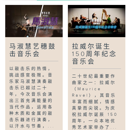
及第三乐章
谭盾/《帕萨卡利亚：风与鸟的密语》
拉威尔/《波莱罗》
柴可夫斯基/《1812 序曲》：终曲
马淑慧艺穗鼓
拉威尔诞生
击音乐会
150周年纪念
音乐会
以敲击乐的热情，
挑战感官极限。音
二十世纪最重要作
乐家马淑慧演奏敲
曲家之一：拉威尔
击乐已超过二十
（Maurice
年，今次音乐会演
Ravel），其音乐
出三首充满能量的
丰富而细腻，情感
当代作品，运用各
真挚而尖锐。为庆
种木质和金属的敲
祝拉威尔诞辰 150
击乐器进行演奏，
周年，一众本地优
以汗水与节奏，...
秀艺术家举办了...