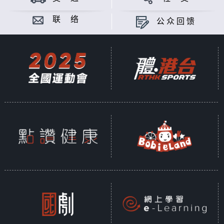
联 络
公众回馈