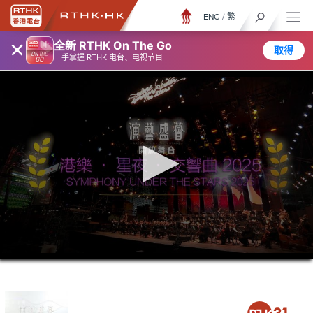
ENG
/
繁
×
全新 RTHK On The Go
取得
一手掌握 RTHK 电台、电视节目
0
seconds
of
1
hour,
16