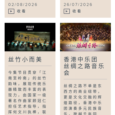
02/08/2026
26/07/2026
收看
收看
丝竹小而美
香港中乐团
丝绸之路音乐
会
今集节目贯穿「江
南至岭南」的丝竹
韵味，展现传统乐
丝绸之路不单是东
器精致而丰富的表
西方的商业纽带，
现力，由国家一级
更是文化交融的辉
著名作曲家顾冠仁
煌路径，香港中乐
担任艺术指导，指
团演奏多元民族音
挥何文川执棒，联
乐，跨越千年回