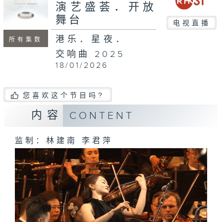
minutes,
演艺盛荟．开放
11
舞台
seconds
电视直播
港乐．星夜．
所有集数
交响曲 2025
18/01/2026
您喜欢这个节目吗?
内容
CONTENT
监制：林建南 李君萍