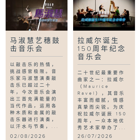
曾丽婷
香港大歌剧院儿童合唱团
香港大歌剧院交响乐团
马淑慧艺穗鼓
拉威尔诞生
击音乐会
150周年纪念
音乐会
以敲击乐的热情，
挑战感官极限。音
二十世纪最重要作
乐家马淑慧演奏敲
曲家之一：拉威尔
击乐已超过二十
（Maurice
年，今次音乐会演
Ravel），其音乐
出三首充满能量的
丰富而细腻，情感
当代作品，运用各
真挚而尖锐。为庆
种木质和金属的敲
祝拉威尔诞辰 150
击乐器进行演奏，
周年，一众本地优
以汗水与节奏，...
秀艺术家举办了...
02/08/2026
26/07/2026