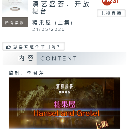
seconds
演艺盛荟．开放
舞台
电视直播
糖果屋 (上集)
所有集数
24/05/2026
您喜欢这个节目吗?
内容
CONTENT
监制：李君萍