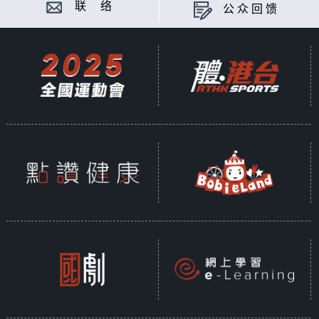
联 络
公众回馈