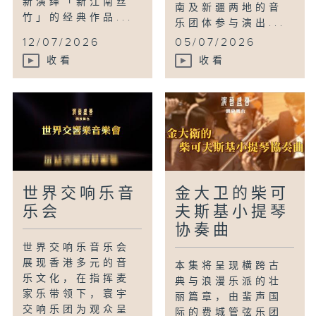
新演绎「新江南丝
南及新疆两地的音
竹」的经典作品...
乐团体参与演出...
12/07/2026
05/07/2026
收看
收看
世界交响乐音
金大卫的柴可
乐会
夫斯基小提琴
协奏曲
世界交响乐音乐会
展现香港多元的音
本集将呈现横跨古
乐文化，在指挥麦
典与浪漫乐派的壮
家乐带领下，寰宇
丽篇章，由蜚声国
交响乐团为观众呈
际的费城管弦乐团