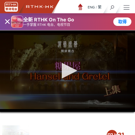
ENG
/
繁
×
全新 RTHK On The Go
取得
一手掌握 RTHK 电台、电视节目
0
seconds
of
47
minutes,
7