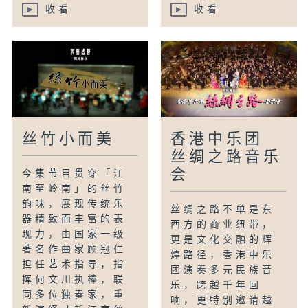
收看
收看
丝竹小而美
香港中乐团
丝绸之路音乐
会
今集节目贯穿「江
南至岭南」的丝竹
韵味，展现传统乐
丝绸之路不单是东
器精致而丰富的表
西方的商业纽带，
现力，由国家一级
更是文化交融的辉
著名作曲家顾冠仁
煌路径，香港中乐
担任艺术指导，指
团演奏多元民族音
挥何文川执棒，联
乐，跨越千年回
同多位独奏家，重
响，更特别邀请越