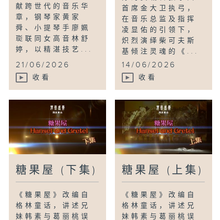
献跨世代的音乐华
首席金大卫执弓，
章，钢琴家黄家
在音乐总监及指挥
舜、小提琴手廖姵
凌显佑的引领下，
珳联同女高音林舒
炽烈演绎柴可夫斯
婷，以精湛技艺...
基倾注灵魂的《...
21/06/2026
14/06/2026
收看
收看
糖果屋 (下集)
糖果屋 (上集)
《糖果屋》改编自
《糖果屋》改编自
格林童话，讲述兄
格林童话，讲述兄
妹韩素与葛丽桃误
妹韩素与葛丽桃误