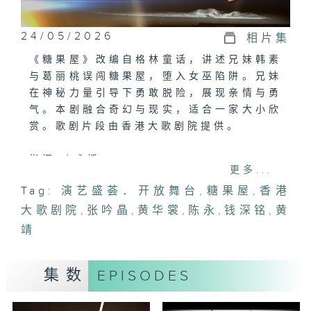
24/05/2026
相片集
《糖果屋》改编自格林童话，讲述兄妹韩素
与葛丽桃误闯糖果屋，堕入女巫陷阱。兄妹
在神秘力量引导下勇敢脱险，展现亲情与勇
气。本剧融合奇幻与现实，适合一家大小欣
赏。歌剧片段由香港大歌剧院提供。
指挥:叶咏媛
更多...
监制:龚冬健
Tag:
演艺盛荟．开放舞台
,
糖果屋
,
香港
舞台导演:穆尼
大歌剧院
演出:
,
张吟晶
,
黄华裳
,
陈永
,
钱深铭
,
黄
张吟晶
靖
黄华裳
陈永
集数
EPISODES
钱深铭
黄靖
谭乐轩