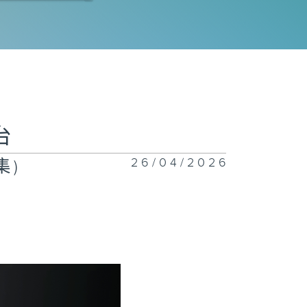
竹小而美
港中乐团 丝绸
路音乐会
台
26/04/2026
集)
界交响乐音乐会
大卫的柴可夫斯
小提琴协奏曲