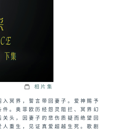
果屋 (下集)
果屋 (上集)
剧 牡丹亭惊梦
集)
相片集
闯入冥界，誓言带回妻子。爱神赐予
条件。奥菲欧历经怨灵阻拦、冥界幻
剧 牡丹亭惊梦
后关头，因妻子的悲伤质疑而绝望回
集)
爱人重生，见证真爱超越生死。歌剧