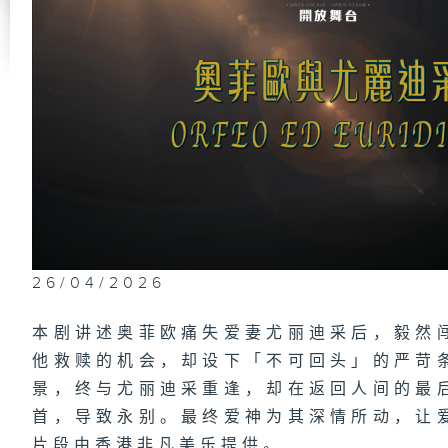
糖
糖
粤
(下
26/04/2026
本剧讲述奥菲欧痛失爱妻尤丽迪采后，毅然
他救赎的机会，却设下「不可回头」的严苛
粤
景，终与尤丽迪采重逢，却在返回人间的最
(上
首，导致永别。最终爱神为其深情所动，让
片段由香港非凡美乐提供。