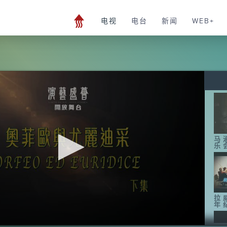
电视
电台
新闻
WEB+
马
乐
拉
年