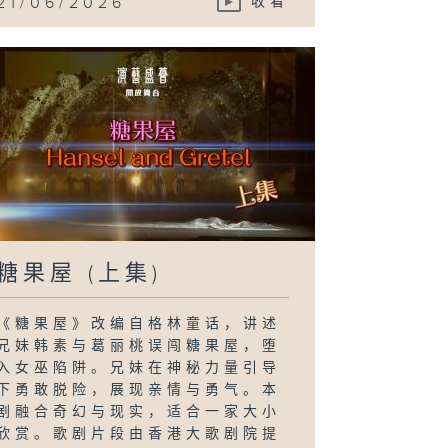
21/06/2026
收看
糖果屋 (上集)
《糖果屋》改编自格林童话，讲述
兄妹韩素与葛丽桃误闯糖果屋，堕
入女巫陷阱。兄妹在神秘力量引导
下勇敢脱险，展现亲情与勇气。本
剧融合奇幻与现实，适合一家大小
欣赏。歌剧片段由香港大歌剧院提