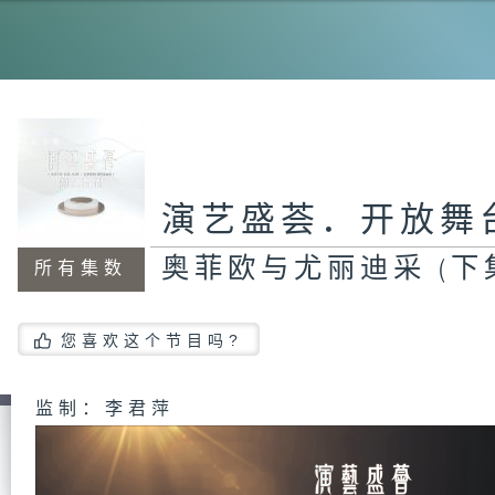
丝
香
之
演艺盛荟．开放舞
奥菲欧与尤丽迪采 (下
所有集数
世
您喜欢这个节目吗?
监制：李君萍
金
基