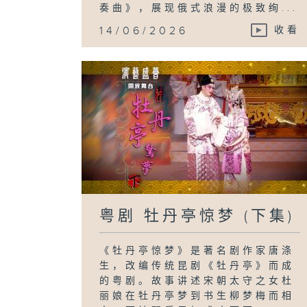
奏曲》，展现俄式浪漫的极致绚...
14/06/2026
收看
粤剧 牡丹亭惊梦 (下集)
《牡丹亭惊梦》是著名剧作家唐涤
生，改编传统昆剧《牡丹亭》而成
的粤剧。故事讲述宋朝太守之女杜
丽娘在牡丹亭梦到书生柳梦梅而相