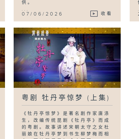
供。
...
07/06/2026
收看
粤剧 牡丹亭惊梦 (上集)
《牡丹亭惊梦》是著名剧作家唐涤
生，改编传统昆剧《牡丹亭》而成
的粤剧。故事讲述宋朝太守之女杜
丽娘在牡丹亭梦到书生柳梦梅而相