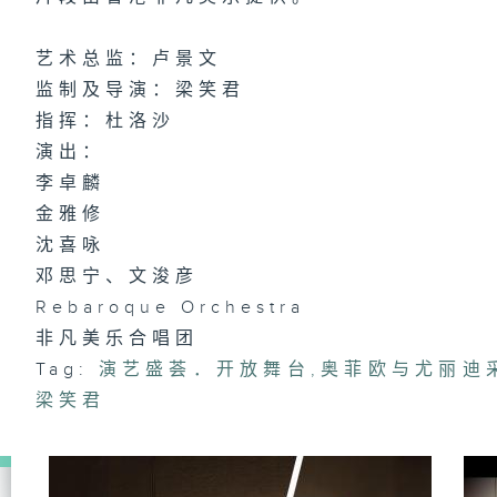
艺术总监：卢景文
监制及导演：梁笑君
指挥：杜洛沙
演出：
李卓麟
金雅修
沈喜咏
邓思宁、文浚彦
Rebaroque Orchestra
非凡美乐合唱团
Tag:
演艺盛荟．开放舞台
,
奥菲欧与尤丽迪
梁笑君