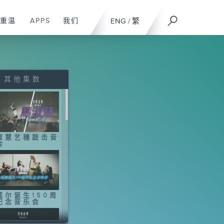
重温
APPS
我们
ENG
/
繁
其他集数
淑慧艺穗鼓击音
会
威尔诞生150周
纪念音乐会