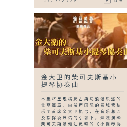
12/07/2026
收看
金大卫的柴可夫斯基小
提琴协奏曲
本集将呈现横跨古典与浪漫乐派的
壮丽篇章，由蜚声国际的费城管弦
乐团首席金大卫执弓，在音乐总监
及指挥凌显佑的引领下，炽烈演绎
柴可夫斯基倾注灵魂的《小提琴协