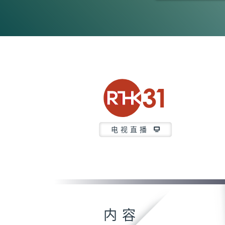
0
seconds
of
44
minutes,
21
seconds
Volume
90%
电视直播
内容