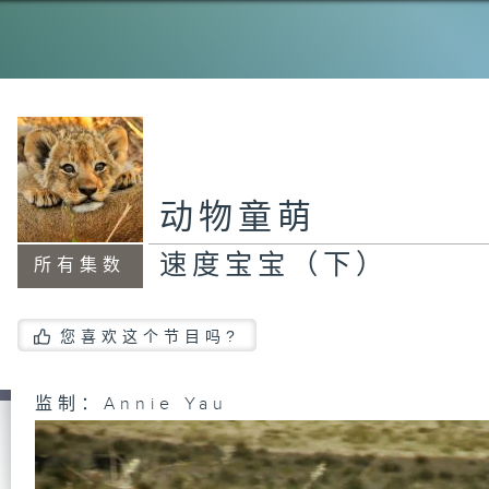
趣
趣
动物童萌
速度宝宝（下）
所有集数
可
您喜欢这个节目吗?
可
监制：Annie Yau