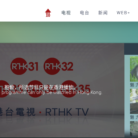
电视
电台
新闻
WEB+
魅
抱歉，所选节目只能在香港播放。
he programme can only be watched in Hong Kong.
魅