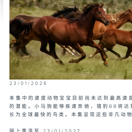
速
自
自
23/01/2026
慢
本集中的速度动物宝宝目前尚未达到最高速
的潜能。小马驹能够疾速奔驰，猎豹BB将达
长为全球最快的鸟类。本集呈现这些非凡动物
网上重温至 23/01/2027