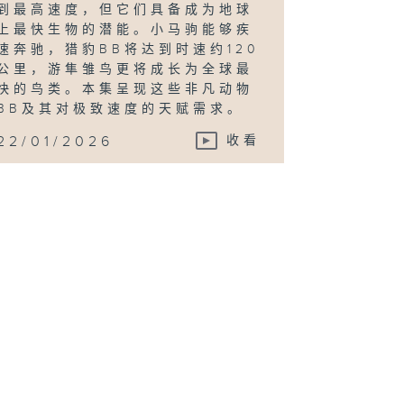
到最高速度，但它们具备成为地球
上最快生物的潜能。小马驹能够疾
速奔驰，猎豹BB将达到时速约120
公里，游隼雏鸟更将成长为全球最
快的鸟类。本集呈现这些非凡动物
BB及其对极致速度的天赋需求。
22/01/2026
收看