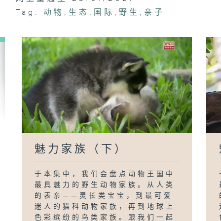
Tag:
动物
,
生态
,
国际
,
野生
,
亲子
魅力家族（下）
于本集中，我们会盘点动物王国中
最具魅力的野生动物家族。从人类
的表亲——灵长类宝宝，到最可爱
迷人的猫科动物家族，再到地球上
色彩缤纷的鸟类家族。跟我们一起