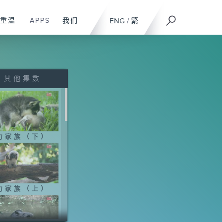
重温
APPS
我们
ENG
/
繁
其他集数
力家族（下）
力家族（上）