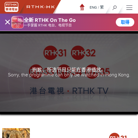
ENG
/
繁
×
全新 RTHK On The Go
取得
一手掌握 RTHK 电台、电视节目
抱歉，所选节目只能在香港播放。
Sorry, the programme can only be watched in Hong Kong.