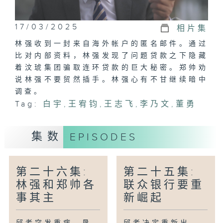
17/03/2025
相片集
林强收到一封来自海外帐户的匿名邮件。通过
比对内部资料，林强发现了问题贷款之下隐藏
着汶琥集团骗取连环贷款的巨大秘密。郑帅劝
说林强不要贸然插手。林强心有不甘继续暗中
调查。
Tag:
白宇
,
王宥​​钧
,
王志飞
,
李乃文
,
董勇
集数
EPISODES
第二十六集:
第二十五集:
林强和郑帅各
联众银行要重
事其主
新崛起
邱老突发重病，恳
邱老决定重新出