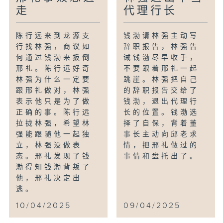
走
代理行长
陈行远来到龙源支
钱渤请林强主动写
行找林强，商议如
辞职报告，林强告
何通过钱渤来扳倒
诫钱渤尽早收手，
邢礼。陈行远好奇
不要跟着邢礼一起
林强为什么一定要
跳崖。林强把自己
跟邢礼做对，林强
的辞职报告交给了
表示他只是为了做
钱渤，退出代理行
正确的事。陈行远
长的位置。钱渤选
拉拢林强，希望林
择了自保，背着董
强能跟随他一起独
事长主动向邱老求
立，林强没做表
情，把邢礼做过的
态。邢礼发现了钱
事情和盘托出了。
渤得知钱渤背叛了
他，邢礼决定出
逃。
10/04/2025
09/04/2025