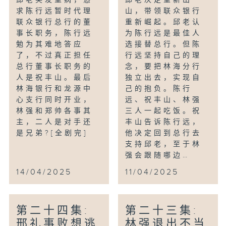
求陈行远暂时代理
山，带领联众银行
联众银行总行的董
重新崛起。邱老认
事长职务，陈行远
为陈行远是最佳人
勉为其难地答应
选接替总行。但陈
了，不过真正担任
行远坚持自己的理
总行董事长职务的
念，要把林海分行
人是祝丰山。最后
独立出去，实现自
林海银行和龙源中
己的抱负。陈行
心支行同时开业，
远、祝丰山、林强
林强和郑帅各事其
三人一起吃饭。祝
主，二人是对手还
丰山告诉陈行远，
是兄弟?[全剧完]
他决定回到总行去
支持邱老，至于林
强会跟随哪边…
14/04/2025
11/04/2025
第二十四集:
第二十三集:
邢礼事败想逃
林强退出不当