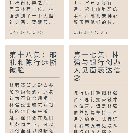
礼权衡利弊之后，
上，宣布了陈行
同意林强上位。林
远、祝丰山辞职的
强想到了一个大胆
事件，邢礼安排心
的计画，要跟邢...
腹顶替他们的位...
04/04/2025
03/04/2025
第十八集：邢
第十七集: 林
礼和陈行远撕
强与银行创办
破脸
人见面表达信
念
林强请邱之彰去参
加签约仪式。邱老
陈行远打算把林强
认为不符合规矩，
调回总行接替钱才
林强说出和花羽银
的位置，但是林强
行的合作有些激
依然打算坚持三个
进，但只要在规则
月的约定。陈行远
的范围之下，可以
带着林强去见联众
开创金融界的新领
银行创办人邱之