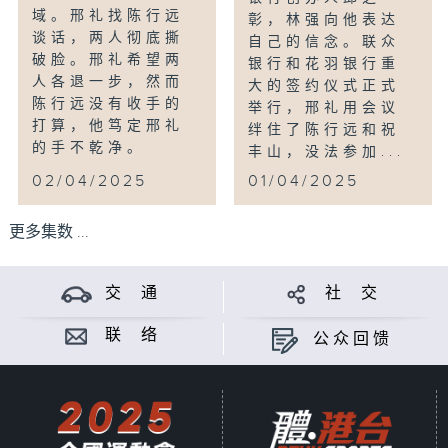
域。邢礼找陈行远
彰，林强向他表达
谈话，两人彻底撕
自己的信念。联众
破脸。邢礼希望两
银行和花羽银行重
人各退一步，然而
大的签约仪式正式
陈行远没有收手的
举行，邢礼用会议
打算，他笃定邢礼
绊住了陈行远和祝
的手不乾净。
丰山，没法参加...
02/04/2025
01/04/2025
更多集数 ...
交 通
社 交
联 络
公众回馈