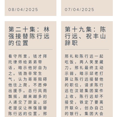
08/04/2025
07/04/2025
第二十集：林
第十九集：陈
强接替陈行远
行远、祝丰山
的位置
辞职
看守所里，钱才拜
邢礼和陈行远一起
托律师给弟弟带
吃饭，两人笑里藏
话，暗示他好自为
刀。邢礼最终主动
之。钱渤非常生
示弱，暗示邱老打
气，认为哥哥阻碍
算让陈行远接替他
他往上爬，不愿伸
的职位，请求陈行
出援手。总行风雨
远在汶琥集团案件
飘摇，越来越多的
上收，陈行远却不
人递交了辞呈。邱
接受，铁定了要离
老提议让林强接替
开联众，创办自己
陈行远的位置，邢
的银行。集团大会