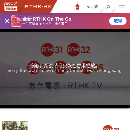
ENG
/
繁
×
全新 RTHK On The Go
取得
一手掌握 RTHK 电台、电视节目
抱歉，所选节目只能在香港播放。
Sorry, the programme can only be watched in Hong Kong.