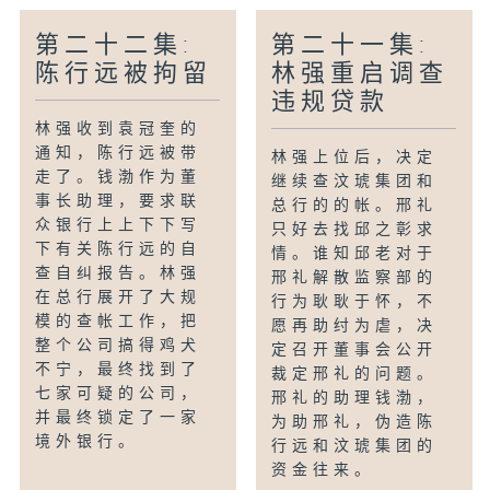
第二十二集:
第二十一集:
陈行远被拘留
林强重启调查
违规贷款
林强收到袁冠奎的
通知，陈行远被带
林强上位后，决定
走了。钱渤作为董
继续查汶琥集团和
事长助理，要求联
总行的的帐。邢礼
众银行上上下下写
只好去找邱之彰求
下有关陈行远的自
情。谁知邱老对于
查自纠报告。林强
邢礼解散监察部的
在总行展开了大规
行为耿耿于怀，不
模的查帐工作，把
愿再助纣为虐，决
整个公司搞得鸡犬
定召开董事会公开
不宁，最终找到了
裁定邢礼的问题。
七家可疑的公司，
邢礼的助理钱渤，
并最终锁定了一家
为助邢礼，伪造陈
境外银行。
行远和汶琥集团的
资金往来。