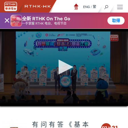
ENG
/
繁
×
全新 RTHK On The Go
取得
一手掌握 RTHK 电台、电视节目
0
seconds
of
1
hour,
有问有答《基本
7