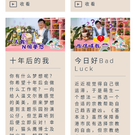
收看
收看
十年后的我
今日好Bad
Luck
你有什么梦想呢？
你希望十年后会做
近近视觉得自己很
什么工作呢？一向
运滞，于是萌生一
给人温文尔雅感觉
个想法－拣选一个
的美美，原来梦想
合适的宗教帮助自
是到主题乐园扮演
己趋吉避凶。《基
公仔，但芝蔴听到
本法》虽然保障香
后便立即反对！幸
港市民有选择宗教
好，猫头鹰博士及
的自由，但宗教绝