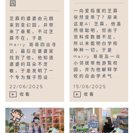
园
一向爱捣蛋的芝蔴
突然变乖了？原来
芝蔴的婆婆由元朗
这是AI 芝蔴，他虽
来到变幻园，并带
然很聪明，但由于
来了香蕉，不过芝
资料库数据不足，
蔴不在，于是
所以未能明白学校
Harry 哥哥四出寻
种种一切。于是
访，最后在婆婆家
Harry 哥哥及一众
找到了他。他知道
小邻居带他游覧校
婆婆的耳朵不灵
园，并为他解释学
敏，于是发明了一
校的自由学术气...
个专为猴子而设...
22/06/2025
15/06/2025
收看
收看