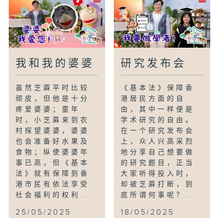
我和我的婆婆
研究发布会
虽然芝蔴平时比较
《基本法》保障香
顽皮，但他是十分
港居民方面的自
疼爱婆婆；童年
由，其中一样便是
时，小芝蔴来到农
学术研究的自由。
村探望婆婆，婆婆
在一个研究发布会
也会准备好水果及
上，众人兴高采烈
食物；纵使婆婆年
地分享自己想要做
事已高，但《基本
的研究题目，正当
法》就有保障到香
大家听得投入时，
港市民有依法享受
却被芝蔴打断，到
社会福利的权利...
底所谓何事呢？...
25/05/2025
18/05/2025