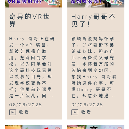
奇异的VR世
Harry哥哥不
界
见了！
Harry 哥哥正在研
颖颖听说妈妈怀孕
发一个VR 装备，
了，即将要诞下弟
却被芝蔴擅自取
弟或妹妹，担心自
用。芝蔴回到学
此不再备受父母宠
校，以为同学会对
爱；她怀着万般的
这个高科技玩意投
苦恼来到变幻园，
以羡慕的目光，却
想找Harry 哥哥聆
发现学校变得不一
听她这件心事；可
样；他眼前的课室
惜Harry 哥哥不
是一片凌乱，同...
在，却意外地遇...
08/06/2025
01/06/2025
收看
收看