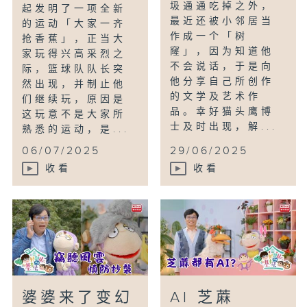
圾通通吃掉之外，
起发明了一项全新
最近还被小邻居当
的运动「大家一齐
作成一个「树
抢香蕉」，正当大
窿」，因为知道他
家玩得兴高采烈之
不会说话，于是向
际，篮球队队长突
他分享自己所创作
然出现，并制止他
的文学及艺术作
们继续玩，原因是
品。幸好猫头鹰博
这玩意不是大家所
士及时出现，解...
熟悉的运动，是...
06/07/2025
29/06/2025
收看
收看
婆婆来了变幻
AI 芝蔴