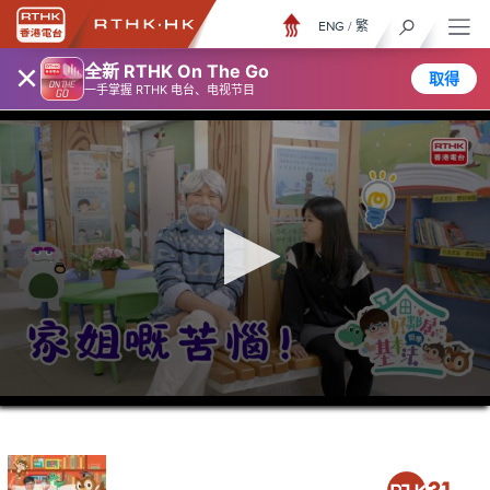
ENG
/
繁
×
全新 RTHK On The Go
取得
一手掌握 RTHK 电台、电视节目
0
seconds
of
0
seconds