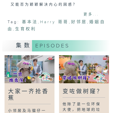
又能否为颖颖解决内心的困惑？
更多...
《基本法》第三十七条
Tag:
基本法
,
Harry 哥哥
,
好邻居
,
婚姻自
香港居民的婚姻自由和自愿生育的权利受法
由
律保护。
,
生育权利
集数
EPISODES
大家一齐抢香
变咗做树窿？
蕉
他除了是一位环保
大使，把地球的垃
小邻居及马骝仔一