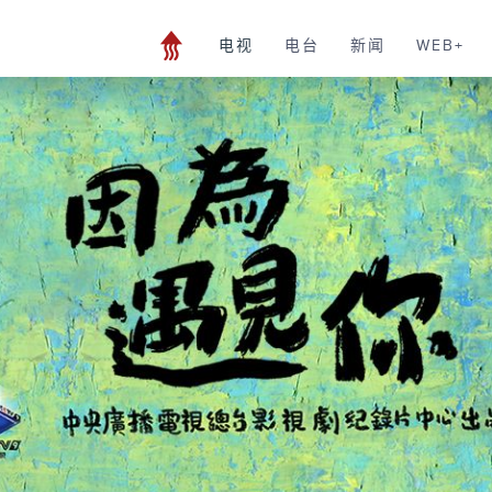
电视
电台
新闻
WEB+