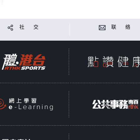
社 交
联 络