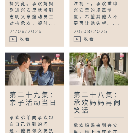
探究竟。承欢妈妈
注视下，承欢重申
刚进兴安里就听到
兴安里的规章制
志明父亲煽动员工
度，希望其他人不
对抗承欢，顿时...
要再让她失望。...
21/08/2025
20/08/2025
收看
收看
第二十九集：
第二十八集：
亲子活动当日
承欢妈妈再闹
笑话
承欢弟弟向承欢坦
白自己遇到的问
承欢妈妈来到兴安
题，他要做女友抚
里，碰上承欢正在