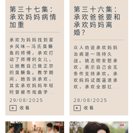
第三十七集：
第三十六集：
承欢妈妈病情
承欢爸爸要和
加重
承欢妈妈离
婚？
承欢为妈妈找到家
乡风味—冯氏臭鳜
众人劝说承欢妈妈
鱼的师傅，承欢打
治病是一场持久
动了师傅的女儿，
战。姚志明安慰承
让她教自己做正宗
欢，表示自己会无
的臭鳜鱼。教学期
条件支持承欢。承
间，她告诉承欢，
欢妈妈试图逼退承
其实承欢妈妈年轻
欢，承欢全部扛...
时曾被市戏曲学...
29/08/2025
28/08/2025
收看
收看