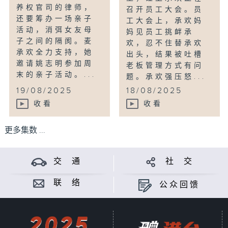
养权官司的律师，
召开员工大会。员
还要筹办一场亲子
工大会上，承欢妈
活动，消弭女友母
妈见员工挑衅承
子之间的隔阂。麦
欢，忍不住替承欢
承欢全力支持，她
出头，结果被吐槽
邀请姚志明参加周
老板管理方式有问
末的亲子活动。...
题。承欢强压怒...
19/08/2025
18/08/2025
收看
收看
更多集数 ...
交 通
社 交
联 络
公众回馈