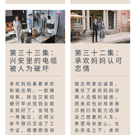
第三十三集：
第三十二集：
兴安里的电缆
承欢妈妈认可
被人为破坏
恋情
承欢妈妈看着承欢
姚志明拿出诚意，
和姚志明，一脸姨
堵住了承欢妈妈对
母笑，转念又絮叨
两人恋情的疑虑，
细仔早点找到女朋
而承欢也对母亲表
友就好了。张培生
示她已有能力选择
一再施压，志明父
自己想要的人生，
亲不得已交出了工
希望母亲放心。左
作证，顺便把张培
右夹击之下，承欢