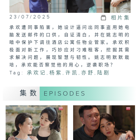
23/07/2025
相片集
承欢遭同事陷害，她设计逼问出同事盗用她电
脑发送邮件的口供，自证清白，并在姚志明的
暗中保护下调往酒店公寓任物业管家。承欢积
极面对新工作，巧妙应对刁难租客，挖掘其需
求解决问题，展现智慧与韧性。姚志明默默栽
培，承欢能否察觉他的用心，逆袭职场？
Tag:
承欢记
,
杨紫
,
许凯
,
亦舒
,
陆剧
集数
EPISODES