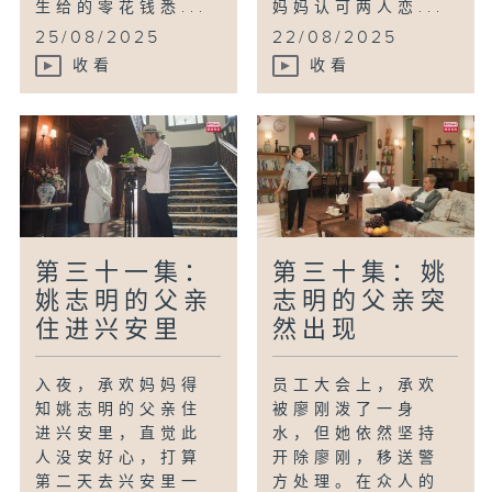
生给的零花钱悉...
妈妈认可两人恋...
25/08/2025
22/08/2025
收看
收看
第三十一集：
第三十集：姚
姚志明的父亲
志明的父亲突
住进兴安里
然出现
入夜，承欢妈妈得
员工大会上，承欢
知姚志明的父亲住
被廖刚泼了一身
进兴安里，直觉此
水，但她依然坚持
人没安好心，打算
开除廖刚，移送警
第二天去兴安里一
方处理。在众人的