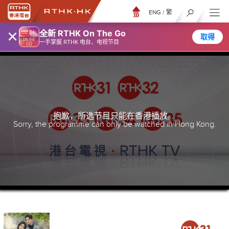
ENG
/
繁
×
全新 RTHK On The Go
取得
一手掌握 RTHK 电台、电视节目
抱歉，所选节目只能在香港播放。
Sorry, the programme can only be watched in Hong Kong.