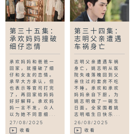
第三十五集：
第三十四集：
承欢妈妈撞破
志明父亲遭遇
细仔恋情
车祸身亡
承欢妈妈和爸爸一
志明父亲遭遇车祸
回家，就撞破了细
身亡，姚志明从医
仔和女友的恋情。
院失魂落魄回到父
承早大方承认，但
亲住过的套房不吃
也表示等官司打完
不睡。承欢和承欢
了，再回家给妈妈
妈妈亲自下厨，为
好好解释。承欢妈
姚志明做了一碗生
妈一言不发，众人
日面。全家围着姚
以为她不同意细...
志明唱生日快乐...
27/08/2025
26/08/2025
收看
收看