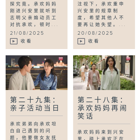
探究竟。承欢妈妈
注视下，承欢重申
刚进兴安里就听到
兴安里的规章制
志明父亲煽动员工
度，希望其他人不
对抗承欢，顿时...
要再让她失望。...
21/08/2025
20/08/2025
收看
收看
第二十九集：
第二十八集：
亲子活动当日
承欢妈妈再闹
笑话
承欢弟弟向承欢坦
白自己遇到的问
承欢妈妈来到兴安
题，他要做女友抚
里，碰上承欢正在