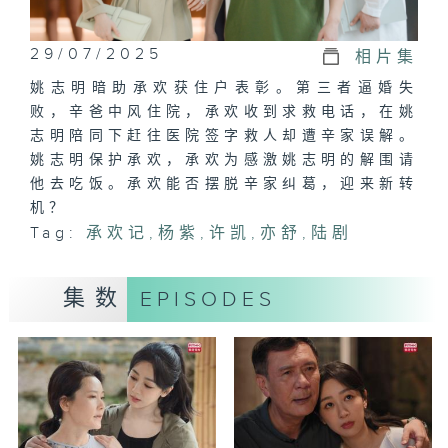
29/07/2025
相片集
姚志明暗助承欢获住户表彰。第三者逼婚失
败，辛爸中风住院，承欢收到求救电话，在姚
志明陪同下赶往医院签字救人却遭辛家误解。
姚志明保护承欢，承欢为感激姚志明的解围请
他去吃饭。承欢能否摆脱辛家纠葛，迎来新转
机？
Tag:
承欢记
,
杨紫
,
许凯
,
亦舒
,
陆剧
集数
EPISODES