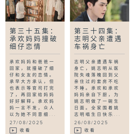
第三十五集：
第三十四集：
承欢妈妈撞破
志明父亲遭遇
细仔恋情
车祸身亡
承欢妈妈和爸爸一
志明父亲遭遇车祸
回家，就撞破了细
身亡，姚志明从医
仔和女友的恋情。
院失魂落魄回到父
承早大方承认，但
亲住过的套房不吃
也表示等官司打完
不睡。承欢和承欢
了，再回家给妈妈
妈妈亲自下厨，为
好好解释。承欢妈
姚志明做了一碗生
妈一言不发，众人
日面。全家围着姚
以为她不同意细...
志明唱生日快乐...
27/08/2025
26/08/2025
收看
收看