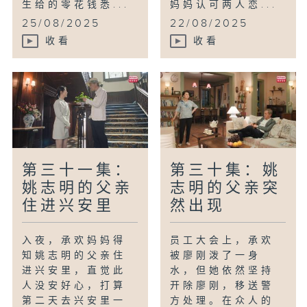
生给的零花钱悉...
妈妈认可两人恋...
25/08/2025
22/08/2025
收看
收看
第三十一集：
第三十集：姚
姚志明的父亲
志明的父亲突
住进兴安里
然出现
入夜，承欢妈妈得
员工大会上，承欢
知姚志明的父亲住
被廖刚泼了一身
进兴安里，直觉此
水，但她依然坚持
人没安好心，打算
开除廖刚，移送警
第二天去兴安里一
方处理。在众人的