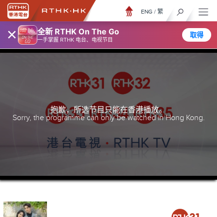
ENG
/
繁
×
全新 RTHK On The Go
取得
一手掌握 RTHK 电台、电视节目
抱歉，所选节目只能在香港播放。
Sorry, the programme can only be watched in Hong Kong.