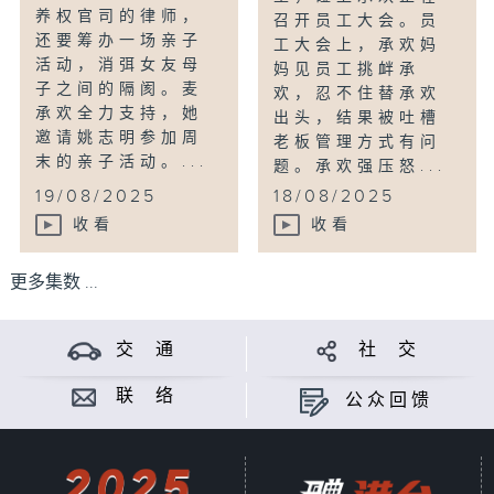
养权官司的律师，
召开员工大会。员
还要筹办一场亲子
工大会上，承欢妈
活动，消弭女友母
妈见员工挑衅承
子之间的隔阂。麦
欢，忍不住替承欢
承欢全力支持，她
出头，结果被吐槽
邀请姚志明参加周
老板管理方式有问
末的亲子活动。...
题。承欢强压怒...
19/08/2025
18/08/2025
收看
收看
更多集数 ...
交 通
社 交
联 络
公众回馈