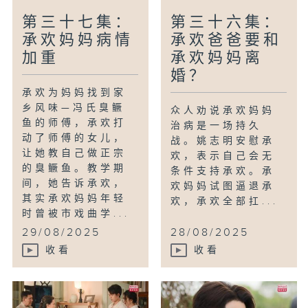
第三十七集：
第三十六集：
承欢妈妈病情
承欢爸爸要和
加重
承欢妈妈离
婚？
承欢为妈妈找到家
乡风味—冯氏臭鳜
众人劝说承欢妈妈
鱼的师傅，承欢打
治病是一场持久
动了师傅的女儿，
战。姚志明安慰承
让她教自己做正宗
欢，表示自己会无
的臭鳜鱼。教学期
条件支持承欢。承
间，她告诉承欢，
欢妈妈试图逼退承
其实承欢妈妈年轻
欢，承欢全部扛...
时曾被市戏曲学...
29/08/2025
28/08/2025
收看
收看