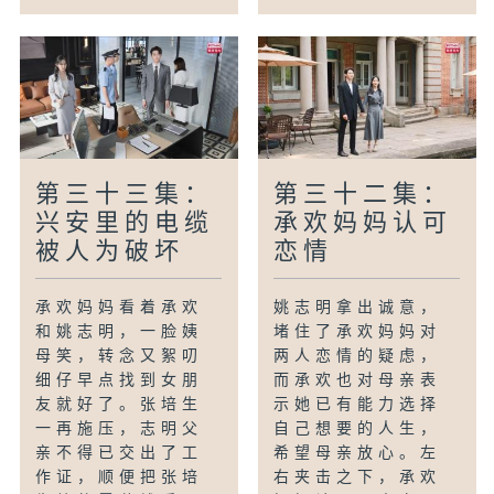
第三十三集：
第三十二集：
兴安里的电缆
承欢妈妈认可
被人为破坏
恋情
承欢妈妈看着承欢
姚志明拿出诚意，
和姚志明，一脸姨
堵住了承欢妈妈对
母笑，转念又絮叨
两人恋情的疑虑，
细仔早点找到女朋
而承欢也对母亲表
友就好了。张培生
示她已有能力选择
一再施压，志明父
自己想要的人生，
亲不得已交出了工
希望母亲放心。左
作证，顺便把张培
右夹击之下，承欢