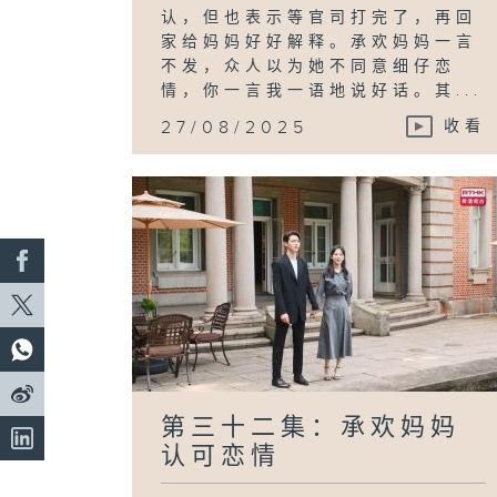
认，但也表示等官司打完了，再回
家给妈妈好好解释。承欢妈妈一言
不发，众人以为她不同意细仔恋
情，你一言我一语地说好话。其...
27/08/2025
收看
第三十二集：承欢妈妈
认可恋情