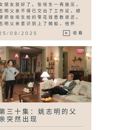
女朋友就好了。张培生一再施压，
志明父亲不得已交出了工作证，顺
便把张培生给的零花钱悉数退还。
志明父亲意识到上了贼船，他怀...
25/08/2025
收看
第三十集：姚志明的父
亲突然出现