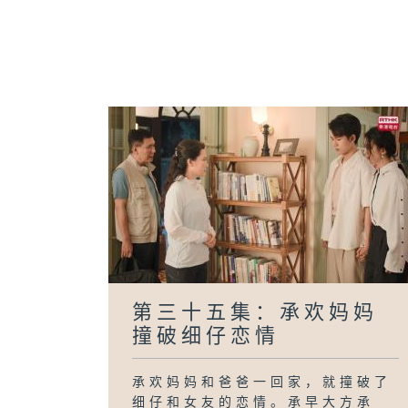
第三十五集：承欢妈妈
撞破细仔恋情
承欢妈妈和爸爸一回家，就撞破了
细仔和女友的恋情。承早大方承