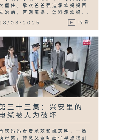
次僵住。承欢爸爸强迫承欢妈妈回
去治病，否则离婚，怎料承欢妈...
28/08/2025
收看
第三十三集：兴安里的
电缆被人为破坏
承欢妈妈看着承欢和姚志明，一脸
姨母笑，转念又絮叨细仔早点找到