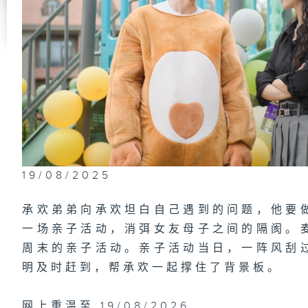
妈
第
明
里
第
的
19/08/2025
承欢弟弟向承欢坦白自己遇到的问题，他要
一场亲子活动，消弭女友母子之间的隔阂。
第
周末的亲子活动。亲子活动当日，一阵风刮
妈
明及时赶到，帮承欢一起撑住了背景板。
网上重温至 19/08/2026