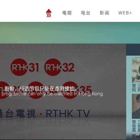
电视
电台
新闻
WEB+
第
抱歉，所选节目只能在香港播放。
妈
he programme can only be watched in Hong Kong.
第
爸
离