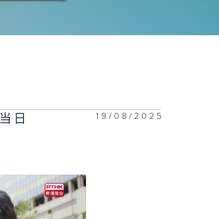
三十五集：承欢
妈撞破细仔恋情
三十四集：志明
亲遭遇车祸身亡
19/08/2025
当日
三十三集：兴安
的电缆被人为破
三十二集：承欢