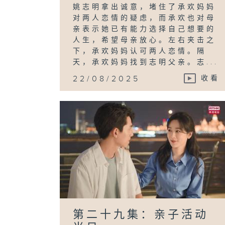
姚志明拿出诚意，堵住了承欢妈妈
对两人恋情的疑虑，而承欢也对母
亲表示她已有能力选择自己想要的
人生，希望母亲放心。左右夹击之
下，承欢妈妈认可两人恋情。隔
天，承欢妈妈找到志明父亲。志...
22/08/2025
收看
第二十九集：亲子活动