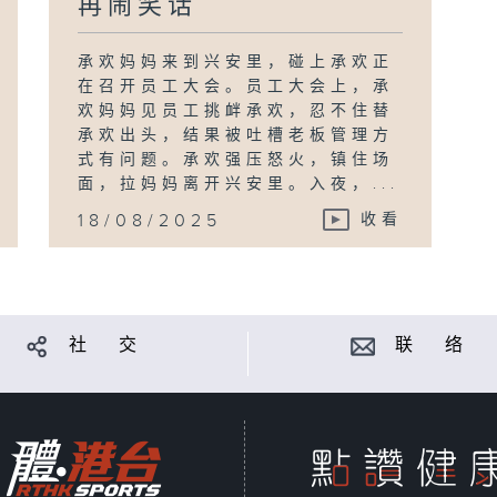
再闹笑话
承欢妈妈来到兴安里，碰上承欢正
在召开员工大会。员工大会上，承
欢妈妈见员工挑衅承欢，忍不住替
承欢出头，结果被吐槽老板管理方
式有问题。承欢强压怒火，镇住场
面，拉妈妈离开兴安里。入夜，...
18/08/2025
收看
社 交
联 络