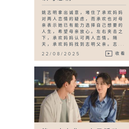
姚志明拿出诚意，堵住了承欢妈妈
对两人恋情的疑虑，而承欢也对母
亲表示她已有能力选择自己想要的
人生，希望母亲放心。左右夹击之
下，承欢妈妈认可两人恋情。隔
天，承欢妈妈找到志明父亲。志...
22/08/2025
收看