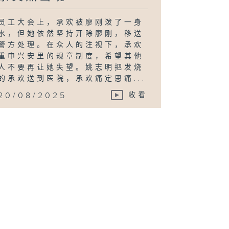
员工大会上，承欢被廖刚泼了一身
水，但她依然坚持开除廖刚，移送
警方处理。在众人的注视下，承欢
重申兴安里的规章制度，希望其他
人不要再让她失望。姚志明把发烧
的承欢送到医院，承欢痛定思痛...
20/08/2025
收看