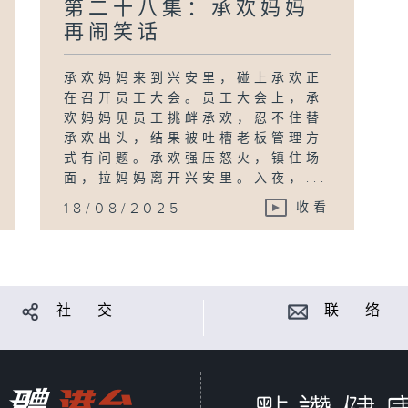
第二十八集：承欢妈妈
再闹笑话
承欢妈妈来到兴安里，碰上承欢正
在召开员工大会。员工大会上，承
欢妈妈见员工挑衅承欢，忍不住替
承欢出头，结果被吐槽老板管理方
式有问题。承欢强压怒火，镇住场
面，拉妈妈离开兴安里。入夜，...
18/08/2025
收看
社 交
联 络