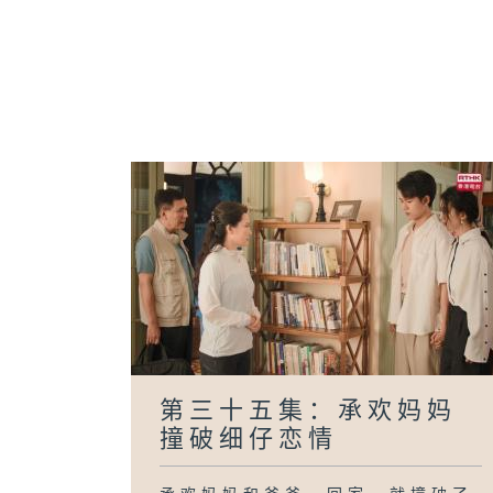
第三十五集：承欢妈妈
撞破细仔恋情