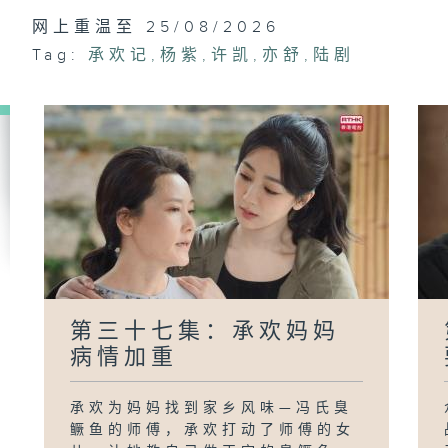
第
弟
网上重温至 25/08/2026
Tag:
承欢记
,
杨紫
,
许凯
,
亦舒
,
陆剧
第三十七集：承欢妈妈
病情加重
承欢为妈妈找到家乡风味—冯氏臭
鳜鱼的师傅，承欢打动了师傅的女