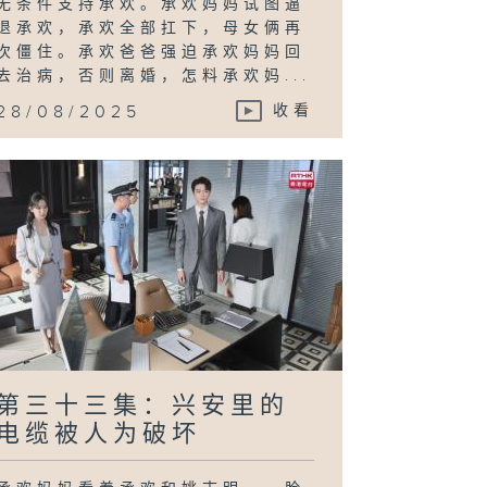
无条件支持承欢。承欢妈妈试图逼
退承欢，承欢全部扛下，母女俩再
次僵住。承欢爸爸强迫承欢妈妈回
去治病，否则离婚，怎料承欢妈...
28/08/2025
收看
第三十三集：兴安里的
电缆被人为破坏