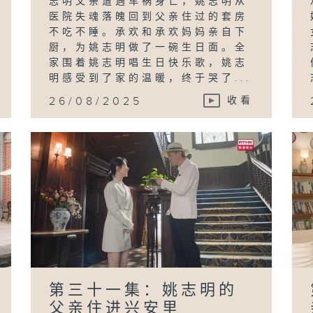
志明父亲遭遇车祸身亡，姚志明从
医院失魂落魄回到父亲住过的套房
不吃不睡。承欢和承欢妈妈亲自下
厨，为姚志明做了一碗生日面。全
家围着姚志明唱生日快乐歌，姚志
明感受到了家的温暖，终于哭了...
26/08/2025
收看
第三十一集：姚志明的
父亲住进兴安里