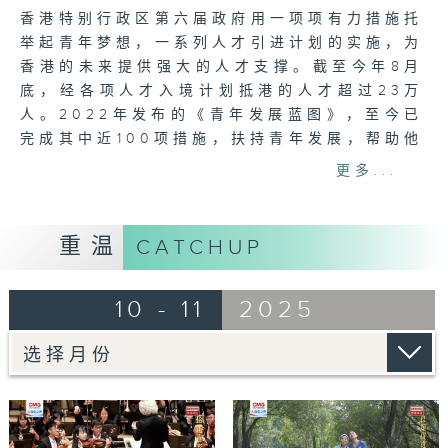
香港特别行政区第六届政府用一项项有力措施托
举起青年梦想，一系列人才引进计划的实施，为
香港的未来提供强大的人才支撑。截至今年8月
底，经各项人才入境计划抵港的人才超过23万
人。2022年发布的《青年发展蓝图》，至今已
完成其中近100项措施，扶持青年发展，帮助他
们解决后顾之忧。多元的文化，无限的机遇，香
更多...
港已成为全球人才追逐梦想的舞台。
网上重温至 02/11/2026
重温
CATCHUP
Tag:
紫荆绽放
,
庆祝回归
,
国家安全
,
爱国主义
,
中央广播电视总台
10 - 11
2025