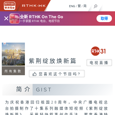
ENG
/
繁
/
简
×
全新 RTHK On The Go
取得
一手掌握 RTHK 电台、电视节目
紫荆绽放焕新篇
电视直播
所有集数
您喜欢这个节目吗?
简介
GIST
为庆祝香港回归祖国28周年，中央广播电视总
台拍摄制作了十集系列融媒体短视频《紫荆绽放
焕新篇》，采用轻快叙事创作手法，聚焦香港特