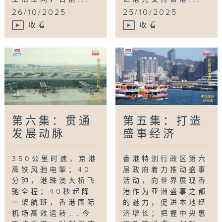
26/10/2025
25/10/2025
收看
收看
第六集：贯通
第五集：打造
发展动脉
盛事经济
350公里时速，京港
香港特别行政区第六
高铁风驰电掣；40
届政府着力推动盛事
分钟，港珠澳大桥飞
活动，向世界展现香
驰全程；40秒起降
港作为亚洲盛事之都
一架航班，香港国际
的魅力，促进本地经
机场高效运转……今
济增长；把握中央惠