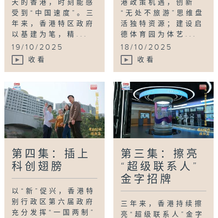
天的香港，时刻能感
港政策机遇，创新
受到“中国速度”。三
“无处不旅游”思维盘
年来，香港特区政府
活独特资源；建设启
以基建为笔，精...
德体育园为体艺...
19/10/2025
18/10/2025
收看
收看
第四集：插上
第三集：擦亮
科创翅膀
“超级联系人”
金字招牌
以“新”促兴，香港特
别行政区第六届政府
三年来，香港持续擦
充分发挥“一国两制”
亮“超级联系人”金字