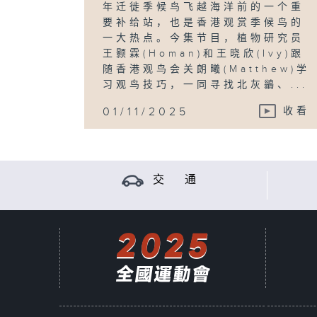
年迁徙季候鸟飞越海洋前的一个重
要补给站，也是香港观赏季候鸟的
一大热点。今集节目，植物研究员
王颢霖(Homan)和王晓欣(Ivy)跟
随香港观鸟会关朗曦(Matthew)学
习观鸟技巧，一同寻找北灰鶲、...
01/11/2025
收看
交 通