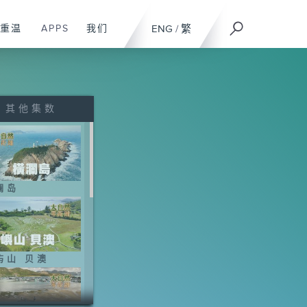
重温
APPS
我们
ENG
/
繁
其他集数
澜岛
屿山 贝澳