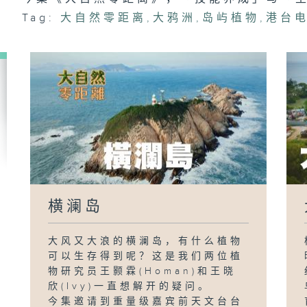
Tag:
大自然零距离
,
大鸦洲
,
岛屿植物
,
港台电
横澜岛
大风又大浪的横澜岛，有什么植物
可以生存得到呢？这是我们两位植
物研究员王颢霖(Homan)和王晓
欣(Ivy)一直想解开的疑问。
今集邀请到重量级嘉宾前天文台台