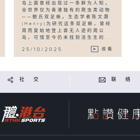
岛上面曾经出现过一条鲜为人知，
全世界仅为香港独有的爬虫类动物
——鲍氏双足蜥。生态学者陈文灏
(Henry)为研究这条双足蜥，曾经
周而复始地登上杳无人迹的周公
岛，可惜至今仍未找到活生生的...
25/10/2025
收看
社 交
联 络