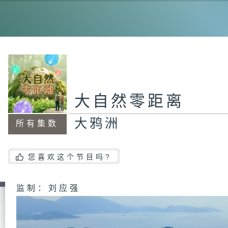
南
大
大自然零距离
大鸦洲
蒲
所有集数
您喜欢这个节目吗?
周
监制：刘应强