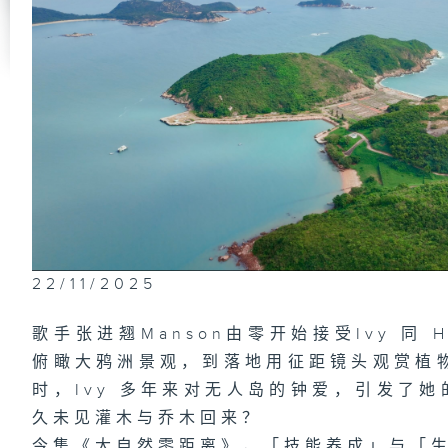
22/11/2025
歌手张进翘Manson由零开始接受Ivy 同
俯瞰大鸦洲景观，到落地用征距镜头观赏植
时，Ivy 多年来对无人岛的钟爱，引发了
久未见灌木与乔木回来？
今集《大自然零距离》，「技能养成」与「