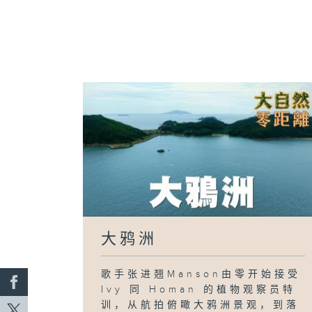
大鸦洲
歌手张进翘Manson由零开始接受
Ivy 同 Homan 的植物观察员特
训，从航拍俯瞰大鸦洲景观，到落