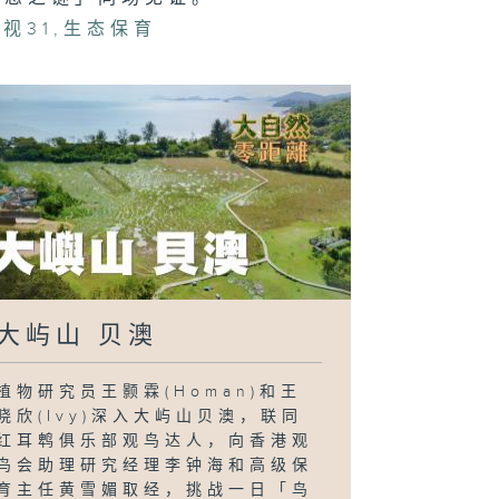
视31
,
生态保育
大屿山 贝澳
植物研究员王颢霖(Homan)和王
晓欣(Ivy)深入大屿山贝澳，联同
红耳鹎俱乐部观鸟达人，向香港观
鸟会助理研究经理李钟海和高级保
育主任黄雪媚取经，挑战一日「鸟