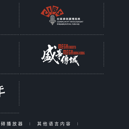
障碍播放器
|
其他语言内容
|