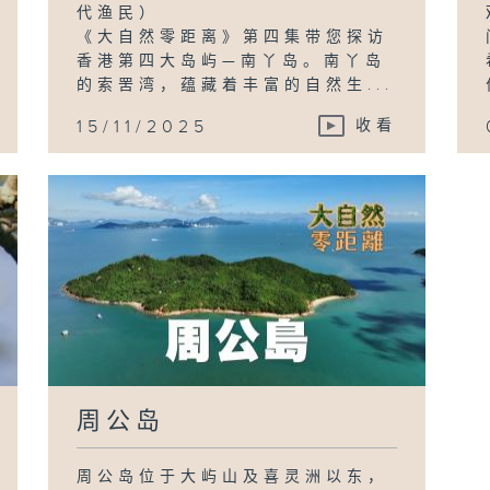
代渔民）
《大自然零距离》第四集带您探访
香港第四大岛屿—南丫岛。南丫岛
的索罟湾，蕴藏着丰富的自然生...
15/11/2025
收看
周公岛
周公岛位于大屿山及喜灵洲以东，