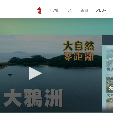
电视
电台
新闻
WEB+
横
大