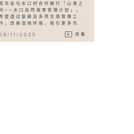
观鸟会与水口村合作推行「山海之
间──水口自然保育管理计划」，
希望透过复耕及多项生境管理工
作，改善湿地环境，吸引更多鸟...
08/11/2025
收看