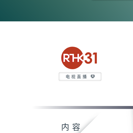
0
seconds
of
23
minutes,
7
seconds
Volume
90%
电视直播
内容