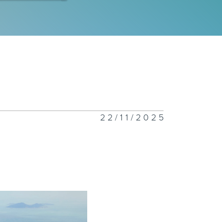
丫岛
屿山 水口
22/11/2025
台岛
公岛